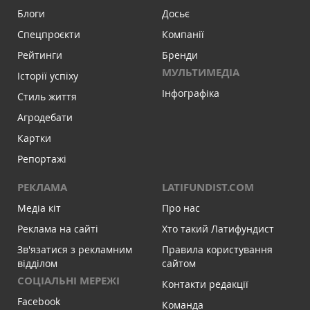
Блоги
Досьє
Спецпроєкти
Компанії
Рейтинги
Бренди
МУЛЬТИМЕДІА
Історії успіху
Інфографіка
Стиль життя
Агродебати
Картки
Репортажі
РЕКЛАМА
LATIFUNDIST.COM
Медіа кіт
Про нас
Реклама на сайті
Хто такий Латифундист
Зв'язатися з рекламним
Правила користування
відділом
сайтом
СОЦІАЛЬНІ МЕРЕЖІ
Контакти редакції
Facebook
Команда