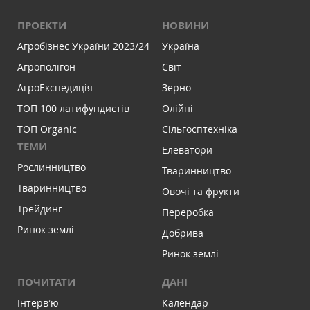
ПРОЕКТИ
НОВИНИ
Агробізнес України 2023/24
Україна
Агрополігон
Світ
АгроЕкспедиція
Зерно
ТОП 100 латифундистів
Олійні
ТОП Organic
Сільгосптехніка
ТЕМИ
Елеватори
Рослинництво
Тваринництво
Тваринництво
Овочі та фрукти
Трейдинг
Переробка
Ринок землі
Добрива
Ринок землі
ПОЧИТАТИ
ДАНІ
Інтервʼю
Календар