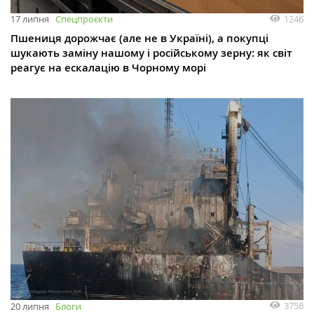
1246
17 липня
Спецпроєкти
Пшениця дорожчає (але не в Україні), а покупці
шукають заміну нашому і російському зерну: як світ
реагує на ескалацію в Чорному морі
3758
20 липня
Блоги