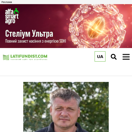
UA
to
m