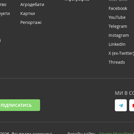
тво
Агродебати
Facebook
рукти
Картки
YouTube
Репортажі
Telegram
Instagram
і
LinkedIn
X (ex-Twitter
Threads
МИ В С
ПІДПИСАТИСЬ
-2026. Всі права захищені
Дизайн сайту -
Cтудія Михайла 