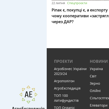
22 липня
Спецпроєкти
Ріпак є, покупці є, а експорту
чому кооперативи «застряг
через ДАР?
ПРОЕКТИ
НОВИНИ
Агробізнес України
Україна
2023/24
Світ
Агрополігон
Зерно
АгроЕкспедиція
Олійні
ТОП 100
Сільгоспте
латифундистів
Елеватори
ТОП Organic