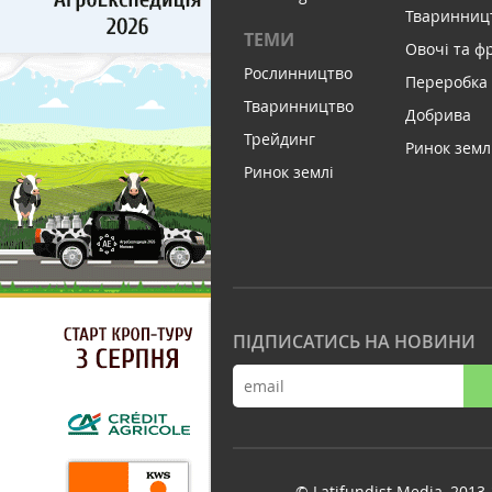
Тваринниц
ТЕМИ
Овочі та ф
Рослинництво
Переробка
Тваринництво
Добрива
Трейдинг
Ринок земл
Ринок землі
ПІДПИСАТИСЬ НА НОВИНИ
© Latifundist Media, 2013