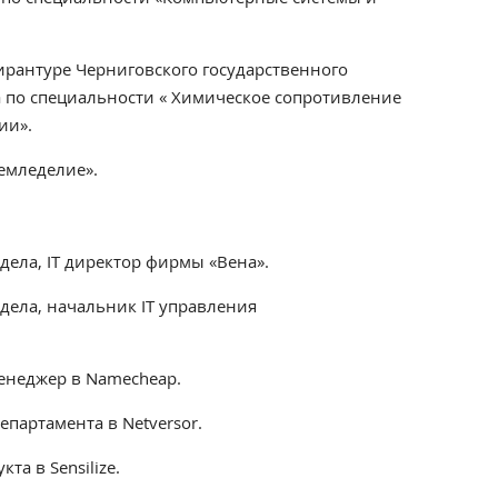
пирантуре Черниговского государственного
а по специальности « Химическое сопротивление
ии».
емледелие».
тдела, IТ директор фирмы «Вена».
тдела, начальник IТ управления
менеджер в Namecheap.
епартамента в Netversor.
та в Sensilize.