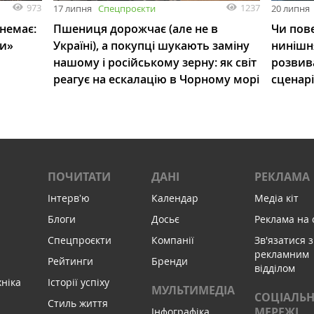
973
1237
17 липня
Спецпроєкти
20 липня
 немає:
Пшениця дорожчає (але не в
Чи пове
ли»
Україні), а покупці шукають заміну
нинішн
нашому і російському зерну: як світ
розвив
реагує на ескалацію в Чорному морі
сценар
ПОЧИТАТИ
ДАНІ
РЕКЛАМА
Інтервʼю
Календар
Медіа кіт
Блоги
Досьє
Реклама на 
Спецпроєкти
Компанії
Зв'язатися з
рекламним
Рейтинги
Бренди
відділом
хніка
Історії успіху
МУЛЬТИМЕДІА
СОЦІАЛЬН
Стиль життя
МЕРЕЖІ
Інфографіка