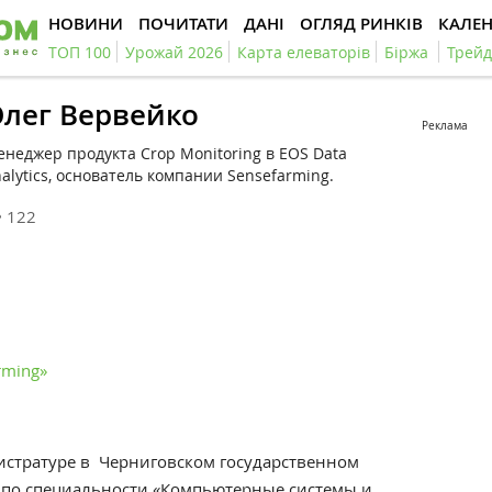
НОВИНИ
ПОЧИТАТИ
ДАНІ
ОГЛЯД РИНКІВ
КАЛЕ
ТОП 100
Урожай 2026
Карта елеваторів
Біржа
Трейд
лег Вервейко
Реклама
неджер продукта Crop Monitoring в EOS Data
alytics, основатель компании Sensefarming.
122
rming»
гистратуре в Черниговском государственном
 по специальности «Компьютерные системы и