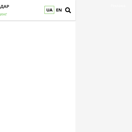
НДАР
Реклама
UA
EN
инг