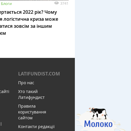
3741
Блоги
ртається 2022 рік? Чому
я логістична криза може
атися зовсім за іншим
ієм
LATIFUNDIST.COM
Про нас
сайті
Хто такий
Латифундист
Правила
користування
сайтом
І
Контакти редакції