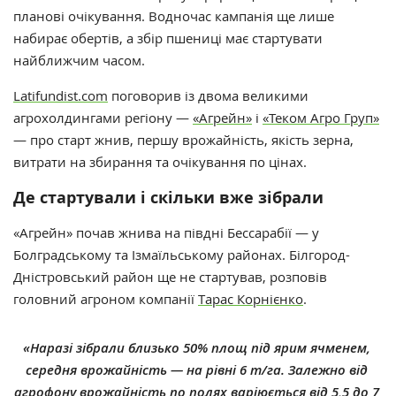
планові очікування. Водночас кампанія ще лише
набирає обертів, а збір пшениці має стартувати
найближчим часом.
Latifundist.com
поговорив із двома великими
агрохолдингами регіону —
«Агрейн»
і
«Теком Агро Груп»
— про старт жнив, першу врожайність, якість зерна,
витрати на збирання та очікування по цінах.
Де стартували і скільки вже зібрали
«Агрейн» почав жнива на півдні Бессарабії — у
Болградському та Ізмаїльському районах. Білгород-
Дністровський район ще не стартував, розповів
головний агроном компанії
Тарас Корнієнко
.
«Наразі зібрали близько 50% площ під ярим ячменем,
середня врожайність — на рівні 6 т/га. Залежно від
агрофону врожайність по полях варіюється від 5,5 до 7