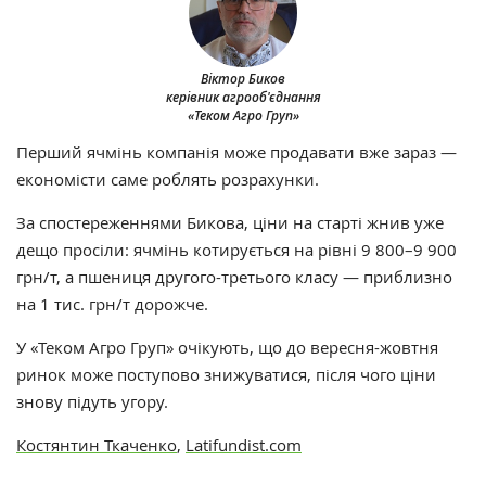
Віктор Биков
керівник агрооб'єднання
«Теком Агро Груп»
Перший ячмінь компанія може продавати вже зараз —
економісти саме роблять розрахунки.
За спостереженнями Бикова, ціни на старті жнив уже
дещо просіли: ячмінь котирується на рівні 9 800–9 900
грн/т, а пшениця другого-третього класу — приблизно
на 1 тис. грн/т дорожче.
У «Теком Агро Груп» очікують, що до вересня-жовтня
ринок може поступово знижуватися, після чого ціни
знову підуть угору.
Костянтин Ткаченко
,
Latifundist.com