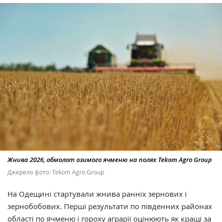
Жнива 2026, обмолот озимого ячменю на полях Tekom Agro Group
Джерело фото: Tekom Agro Group
На Одещині стартували жнива ранніх зернових і
зернобобових. Перші результати по південних районах
області по ячменю і гороху аграрії оцінюють як кращі за