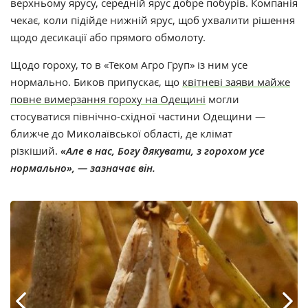
верхньому ярусу, середній ярус добре побурів. Компанія
чекає, коли підійде нижній ярус, щоб ухвалити рішення
щодо десикації або прямого обмолоту.
Щодо гороху, то в «Теком Агро Груп» із ним усе
нормально. Биков припускає, що
квітневі заяви майже
повне вимерзання гороху на Одещині
могли
стосуватися північно-східної частини Одещини —
ближче до Миколаївської області, де клімат
різкіший.
«Але в нас, Богу дякувати, з горохом усе
нормально», — зазначає він.