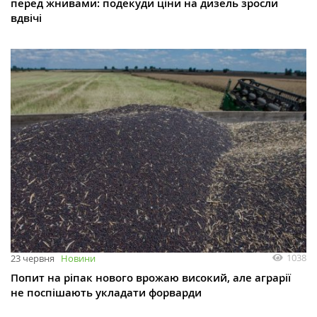
перед жнивами: подекуди ціни на дизель зросли
вдвічі
1038
23 червня
Новини
Попит на ріпак нового врожаю високий, але аграрії
не поспішають укладати форварди