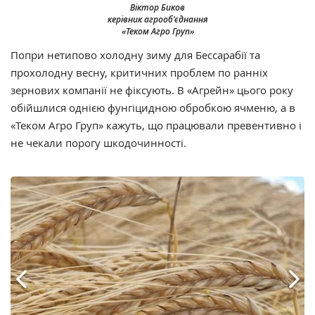
Віктор Биков
керівник агрооб'єднання
«Теком Агро Груп»
Попри нетипово холодну зиму для Бессарабії та
прохолодну весну, критичних проблем по ранніх
зернових компанії не фіксують. В «Агрейн» цього року
обійшлися однією фунгіцидною обробкою ячменю, а в
«Теком Агро Груп» кажуть, що працювали превентивно і
не чекали порогу шкодочинності.