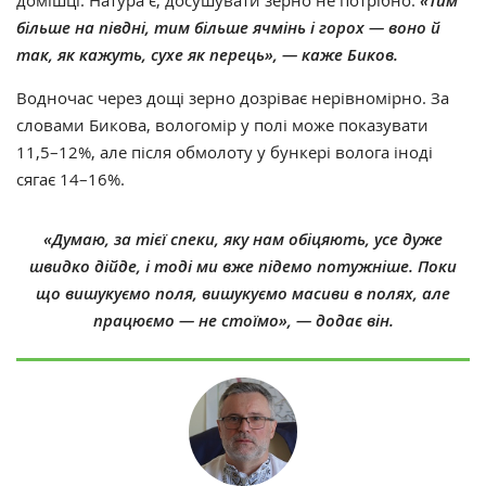
домішці. Натура є, досушувати зерно не потрібно.
«Тим
більше на півдні, тим більше ячмінь і горох — воно й
так, як кажуть, сухе як перець», — каже Биков.
Водночас через дощі зерно дозріває нерівномірно. За
словами Бикова, вологомір у полі може показувати
11,5–12%, але після обмолоту у бункері волога іноді
сягає 14–16%.
«Думаю, за тієї спеки, яку нам обіцяють, усе дуже
швидко дійде, і тоді ми вже підемо потужніше. Поки
що вишукуємо поля, вишукуємо масиви в полях, але
працюємо — не стоїмо», — додає він.