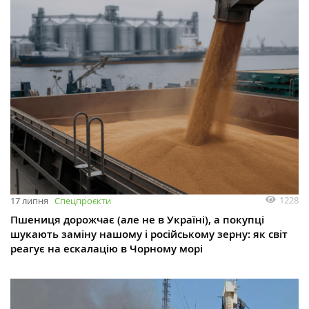
1228
17 липня
Спецпроєкти
Пшениця дорожчає (але не в Україні), а покупці
шукають заміну нашому і російському зерну: як світ
реагує на ескалацію в Чорному морі