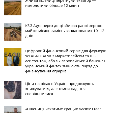
Жнива пшениці перетнули екватор —
намолотили більше 12 млн т
KSG Agro через дощі збирав ранні зернові
майже місяць замість запланованих 10–12
днів
Цифровий фінансовий сервіс для фермерів
WEAGROBANK з маркетплейсом та ШІ-
асистентом, або Як європейський банкінг і
український фінтех змінюють підхід до
фінансування аграріїв
Ціни на ріпак в Україні продовжують
знижуватися, але темпи падіння
сповільнилися
«Пшениця чекатиме кращих часів»: Олег