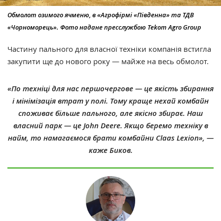
Обмолот озимого ячменю, в «Агрофірмі «Південна» та ТДВ
«Чорноморець». Фото надане пресслужбою Tekom Agro Group
Частину пального для власної техніки компанія встигла
закупити ще до нового року — майже на весь обмолот.
«По техніці для нас першочергове — це якість збирання
і мінімізація втрат у полі. Тому краще нехай комбайн
споживає більше пального, але якісно збирає. Наш
власний парк — це John Deere. Якщо беремо техніку в
найм, то намагаємося брати комбайни Claas Lexion», —
каже Биков.