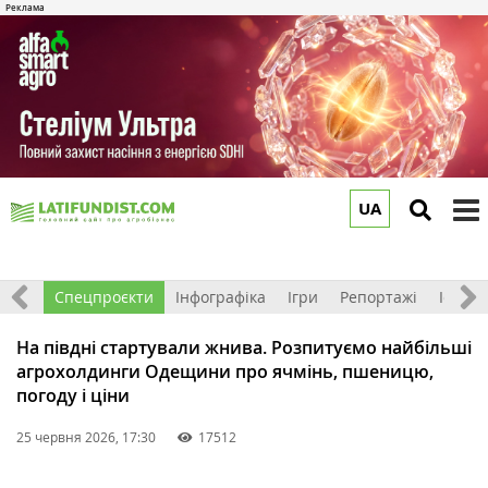
UA
to
m
логи
Спецпроєкти
Інфографіка
Ігри
Репортажі
Історії
На півдні стартували жнива. Розпитуємо найбільші
агрохолдинги Одещини про ячмінь, пшеницю,
погоду і ціни
25 червня 2026, 17:30
17512