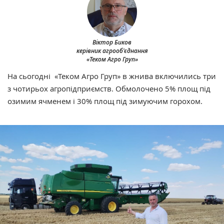
Віктор Биков
керівник агрооб'єднання
«Теком Агро Груп»
На сьогодні «Теком Агро Груп» в жнива включились три
з чотирьох агропідприємств. Обмолочено 5% площ під
озимим ячменем і 30% площ під зимуючим горохом.