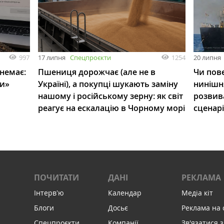
997
1254
17 липня
Спецпроєкти
20 липня
 немає:
Пшениця дорожчає (але не в
Чи пове
ли»
Україні), а покупці шукають заміну
нинішн
нашому і російському зерну: як світ
розвив
реагує на ескалацію в Чорному морі
сценар
ПОЧИТАТИ
ДАНІ
РЕКЛАМА
Інтервʼю
Календар
Медіа кіт
Блоги
Досьє
Реклама на 
Спецпроєкти
Компанії
Зв'язатися з