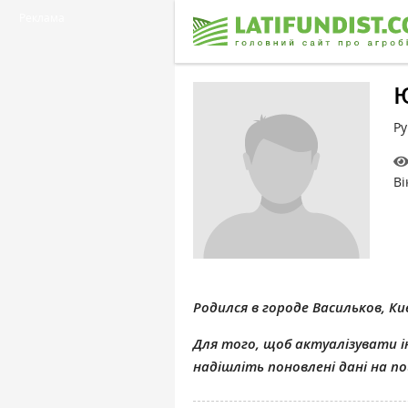
Реклама
Ру
Ві
Родился в городе Васильков, Ки
Для того, щоб актуалізувати ін
надішліть поновлені дані на 