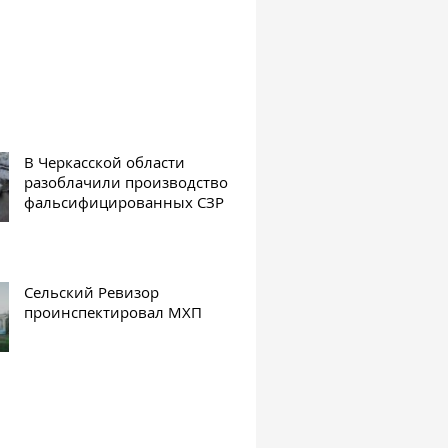
В Черкасской области
разоблачили производство
фальсифицированных СЗР
Сельский Ревизор
проинспектировал МХП