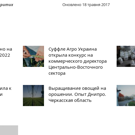
дкритих
Оновлено
18 травня 2017
яно на
Суффле Агро Украина
-2022
открыла конкурс на
коммерческого директора
Центрально-Восточного
сектора
ила к
Выращивание овощей на
ии
орошении. Опыт Днипро.
Черкасская область