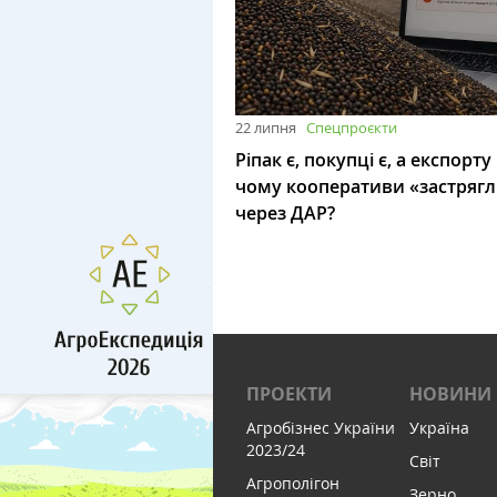
22 липня
Спецпроєкти
Ріпак є, покупці є, а експорту
чому кооперативи «застряг
через ДАР?
ПРОЕКТИ
НОВИНИ
Агробізнес України
Україна
2023/24
Світ
Агрополігон
Зерно