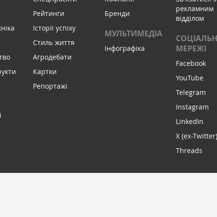
рекламним
Рейтинги
Бренди
відділом
хніка
Історії успіху
МУЛЬТИМЕДІА
СОЦІАЛЬН
Стиль життя
МЕРЕЖІ
Інфографіка
тво
Агродебати
Facebook
рукти
Картки
YouTube
Репортажі
Telegram
Instagram
і
LinkedIn
X (ex-Twitter
Threads
МИ В С