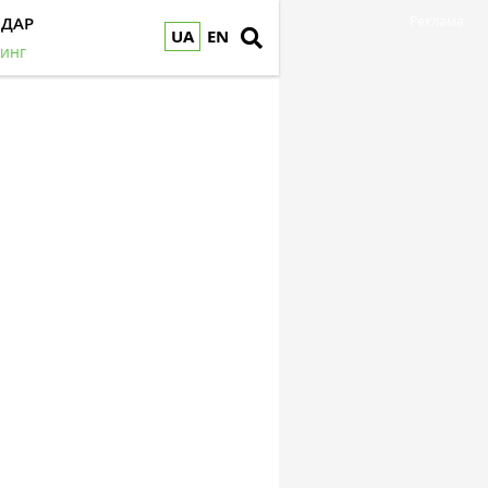
НДАР
Реклама
UA
EN
инг