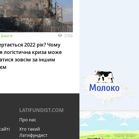
3768
Блоги
ртається 2022 рік? Чому
я логістична криза може
атися зовсім за іншим
ієм
LATIFUNDIST.COM
Про нас
сайті
Хто такий
Латифундист