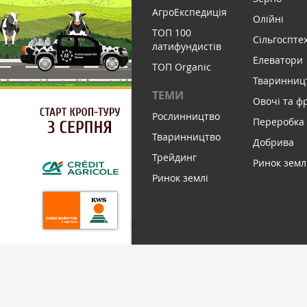
АгроЕкспедиція
Олійні
ТОП 100
Сільгоспте
латифундистів
Елеватори
ТОП Organic
Тваринниц
ТЕМИ
Овочі та ф
Рослинництво
Переробка
Тваринництво
Добрива
Трейдинг
Ринок земл
Ринок землі
ПІДПИСАТИСЬ НА НОВИНИ