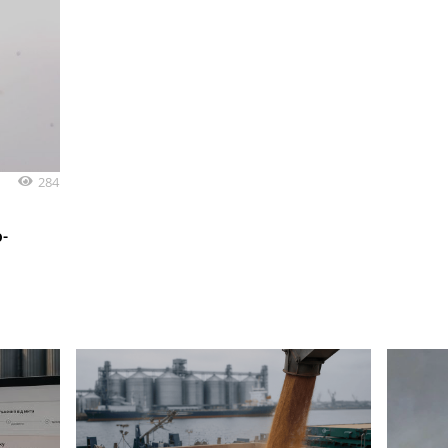
284
-