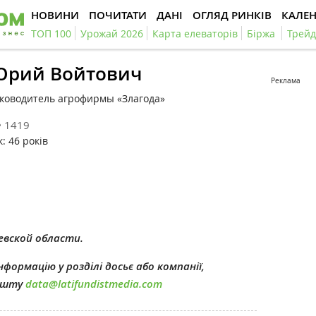
НОВИНИ
ПОЧИТАТИ
ДАНІ
ОГЛЯД РИНКІВ
КАЛЕ
ТОП 100
Урожай 2026
Карта елеваторів
Біржа
Трейд
Юрий Войтович
Реклама
ководитель агрофирмы «Злагода»
1419
к: 46 років
евской области.
формацію у розділі досьє або компанії,
пошту
data@latifundistmedia.com