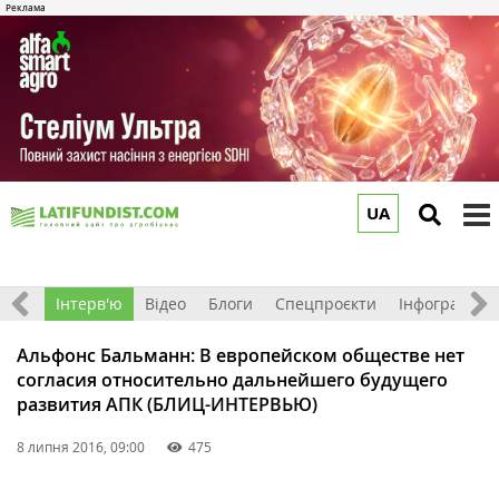
UA
to
m
Фото
Інтерв'ю
Відео
Блоги
Спецпроєкти
Інфографіка
Альфонс Бальманн: В европейском обществе нет
согласия относительно дальнейшего будущего
развития АПК (БЛИЦ-ИНТЕРВЬЮ)
8 липня 2016, 09:00
475