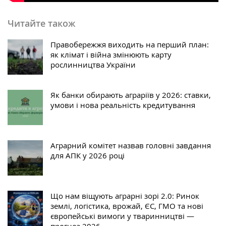
Читайте також
Правобережжя виходить на перший план:
як клімат і війна змінюють карту
рослинництва України
Як банки обирають аграріїв у 2026: ставки,
умови і нова реальність кредитування
Аграрний комітет назвав головні завдання
для АПК у 2026 році
Що нам віщують аграрні зорі 2.0: Ринок
землі, логістика, врожай, ЄС, ГМО та нові
європейські вимоги у тваринництві —
прогноз 2026