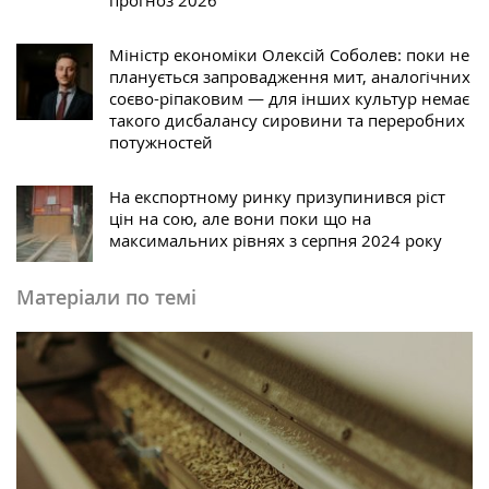
Міністр економіки Олексій Соболев: поки не
планується запровадження мит, аналогічних
соєво-ріпаковим — для інших культур немає
такого дисбалансу сировини та переробних
потужностей
На експортному ринку призупинився ріст
цін на сою, але вони поки що на
максимальних рівнях з серпня 2024 року
Матеріали по темі