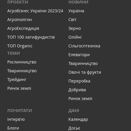
ПРОЕКТИ
НОВИНИ
Агробізнес України 2023/24
Україна
Агрополігон
Світ
АгроЕкспедиція
Зерно
ТОП 100 латифундистів
Олійні
ТОП Organic
Сільгосптехніка
ТЕМИ
Елеватори
Рослинництво
Тваринництво
Тваринництво
Овочі та фрукти
Трейдинг
Переробка
Ринок землі
Добрива
Ринок землі
ПОЧИТАТИ
ДАНІ
Інтервʼю
Календар
Блоги
Досьє