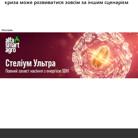
криза може розвиватися зовсім за іншим сценарієм