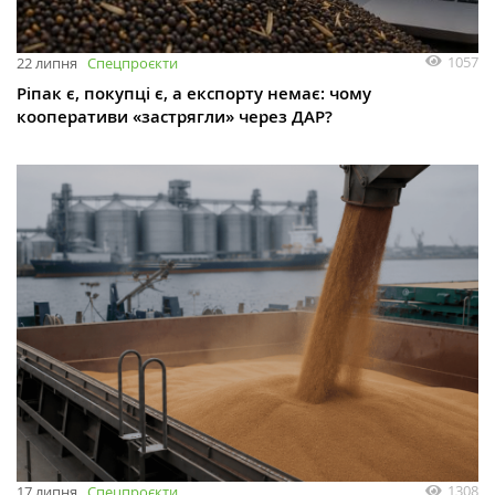
1057
22 липня
Спецпроєкти
Ріпак є, покупці є, а експорту немає: чому
кооперативи «застрягли» через ДАР?
1308
17 липня
Спецпроєкти