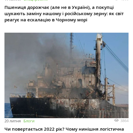
Пшениця дорожчає (але не в Україні), а покупці
шукають заміну нашому і російському зерну: як світ
реагує на ескалацію в Чорному морі
3864
20 липня
Блоги
Чи повертається 2022 рік? Чому нинішня логістична