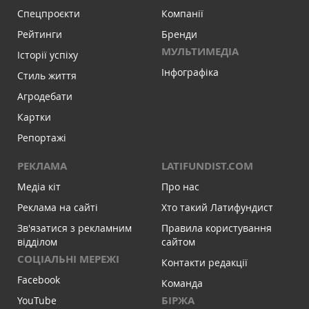
Спецпроєкти
Компанії
Рейтинги
Бренди
МУЛЬТИМЕДІА
Історії успіху
Інфографіка
Стиль життя
Агродебати
Картки
Репортажі
РЕКЛАМА
LATIFUNDIST.COM
Медіа кіт
Про нас
Реклама на сайті
Хто такий Латифундист
Зв'язатися з рекламним
Правила користування
відділом
сайтом
СОЦІАЛЬНІ МЕРЕЖІ
Контакти редакції
Facebook
Команда
БІРЖА
YouTube