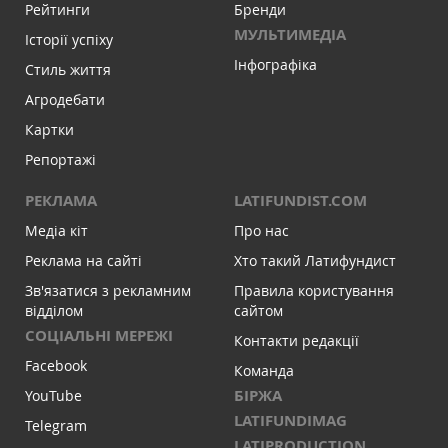
Рейтинги
Бренди
МУЛЬТИМЕДІА
Історії успіху
Інфографіка
Стиль життя
Агродебати
Картки
Репортажі
РЕКЛАМА
LATIFUNDIST.COM
Медіа кіт
Про нас
Реклама на сайті
Хто такий Латифундист
Зв'язатися з рекламним
Правила користування
відділом
сайтом
СОЦІАЛЬНІ МЕРЕЖІ
Контакти редакції
Facebook
Команда
БІРЖА
YouTube
LATIFUNDIMAG
Telegram
LATIPRODUCTION