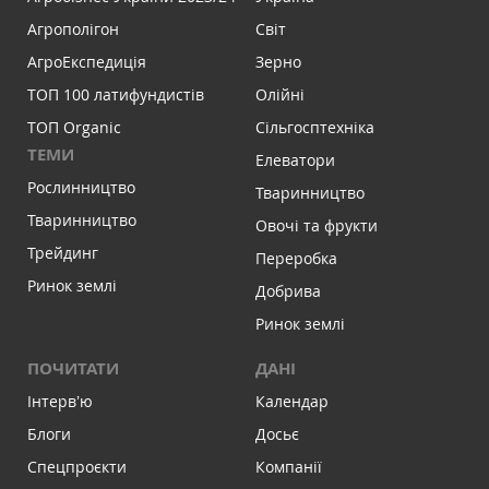
Агрополігон
Світ
АгроЕкспедиція
Зерно
ТОП 100 латифундистів
Олійні
ТОП Organic
Сільгосптехніка
ТЕМИ
Елеватори
Рослинництво
Тваринництво
Тваринництво
Овочі та фрукти
Трейдинг
Переробка
Ринок землі
Добрива
Ринок землі
ПОЧИТАТИ
ДАНІ
Інтервʼю
Календар
Блоги
Досьє
Спецпроєкти
Компанії