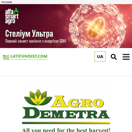
UA
to
m