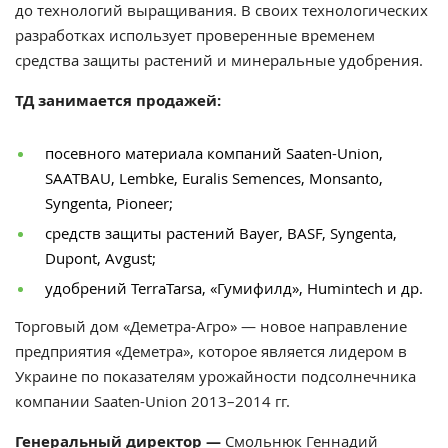
до технологий выращивания. В своих технологических
разработках использует проверенные временем
средства защиты растений и минеральные удобрения.
ТД занимается продажей:
посевного материала компаний Saaten-Union,
SAATBAU, Lembke, Euralis Semences, Monsanto,
Syngenta, Pioneer;
средств защиты растений Bayer, BASF, Syngenta,
Dupont, Avgust;
удобрений TerraTarsa, «Гумифилд», Humintech и др.
Торговый дом «Деметра-Агро» — новое направление
предприятия «Деметра», которое является лидером в
Украине по показателям урожайности подсолнечника
компании Saaten-Union 2013–2014 гг.
Генеральный директор —
Смольнюк Геннадий