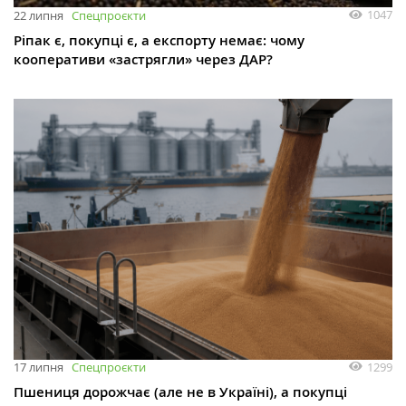
1047
22 липня
Спецпроєкти
Ріпак є, покупці є, а експорту немає: чому
кооперативи «застрягли» через ДАР?
1299
17 липня
Спецпроєкти
Пшениця дорожчає (але не в Україні), а покупці