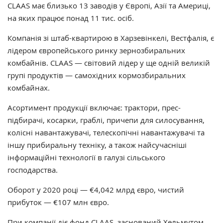
CLAAS має близько 13 заводів у Європі, Азії та Америці,
на яких працює понад 11 тис. осіб.
Компанія зі штаб-квартирою в Харзевінкелі, Вестфалія, є
лідером європейського ринку зернозбиральних
комбайнів. CLAAS — світовий лідер у ще одній великій
групі продуктів — самохідних кормозбиральних
комбайнах.
Асортимент продукції включає: трактори, прес-
підбирачі, косарки, граблі, причепи для силосування,
колісні навантажувачі, телескопічні навантажувачі та
іншу прибиральну техніку, а також найсучасніші
інформаційні технології в галузі сільського
господарства.
Оборот у 2020 році — €4,042 млрд євро, чистий
прибуток — €107 млн ​​євро.
При компанії діє фонд CLAAS, заснований Хельмутом