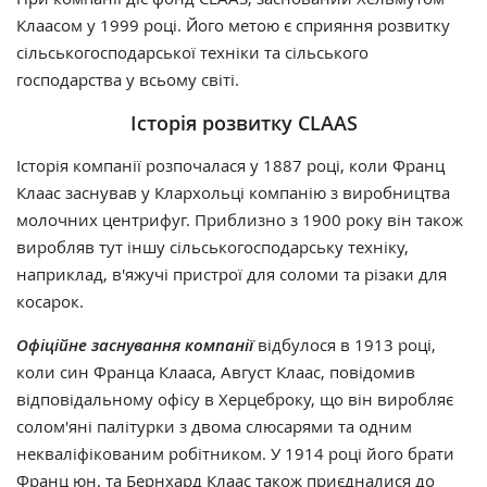
Клаасом у 1999 році. Його метою є сприяння розвитку
сільськогосподарської техніки та сільського
господарства у всьому світі.
Історія розвитку CLAAS
Історія компанії розпочалася у 1887 році, коли Франц
Клаас заснував у Клархольці компанію з виробництва
молочних центрифуг. Приблизно з 1900 року він також
виробляв тут іншу сільськогосподарську техніку,
наприклад, в'яжучі пристрої для соломи та різаки для
косарок.
Офіційне заснування компанії
відбулося в 1913 році,
коли син Франца Клааса, Август Клаас, повідомив
відповідальному офісу в Херцеброку, що він виробляє
солом'яні палітурки з двома слюсарями та одним
некваліфікованим робітником. У 1914 році його брати
Франц юн. та Бернхард Клаас також приєдналися до