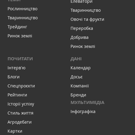
Елеватори
Рослинництво
Тваринництво
Тваринництво
Овочі та фрукти
Трейдинг
Переробка
Ринок землі
Добрива
Ринок землі
ПОЧИТАТИ
ДАНІ
Інтервʼю
Календар
Блоги
Досьє
Спецпроєкти
Компанії
Рейтинги
Бренди
МУЛЬТИМЕДІА
Історії успіху
Інфографіка
Стиль життя
Агродебати
Картки