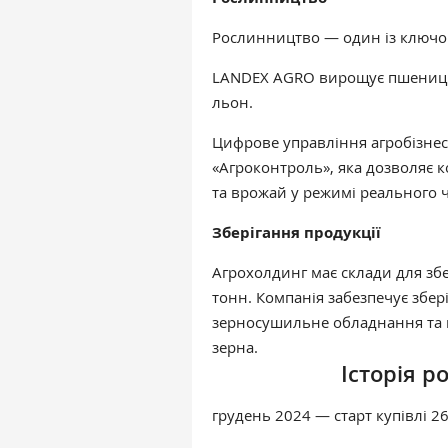
Рослинництво — один із ключо
LANDEX АGRO вирощує
пшеницю
льон.
Цифрове управління агробізне
«Агроконтроль», яка дозволяє 
та врожай у режимі реального ч
Зберігання продукції
Агрохолдинг має склади для зб
тонн. Компанія забезпечує збер
зерносушильне обладнання та 
зерна.
Історія 
грудень 2024 — старт купівлі 26,