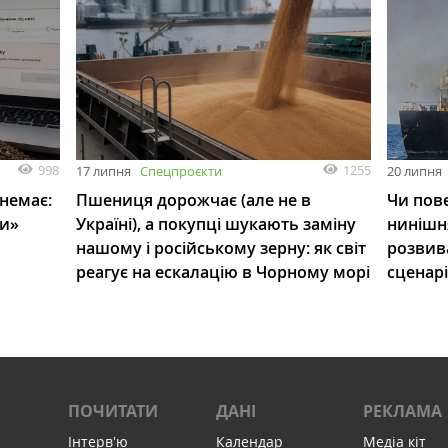
998
1255
17 липня
Спецпроєкти
20 липня
 немає:
Пшениця дорожчає (але не в
Чи пове
ли»
Україні), а покупці шукають заміну
нинішн
нашому і російському зерну: як світ
розвив
реагує на ескалацію в Чорному морі
сценар
ПОЧИТАТИ
ДАНІ
РЕКЛАМА
Інтервʼю
Календар
Медіа кіт