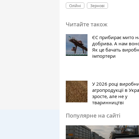
Олійні
Зернові
Читайте також
ЄС прибирає мито на
добрива. А нам воно
Як це бачать вироб
імпортери
У 2026 році виробн
агропродукції в Укра
зросте, але не у
тваринництві
Популярне на сайті