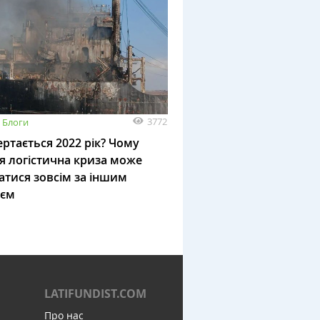
3772
Блоги
ртається 2022 рік? Чому
я логістична криза може
атися зовсім за іншим
ієм
LATIFUNDIST.COM
Про нас