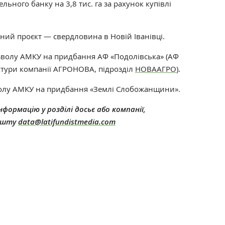
ного банку на 3,8 тис. га за рахунок купівлі
ий проєкт — свердловина в Новій Іванівці.
зволу АМКУ на придбання
АФ «Подолівська» (АФ
ктури компанії АГРОНОВА, підрозділ
НОВААГРО
).
олу АМКУ на придбання «Землі Слобожанщини».
формацію у розділі досьє або компанії,
пошту
data@latifundistmedia.com