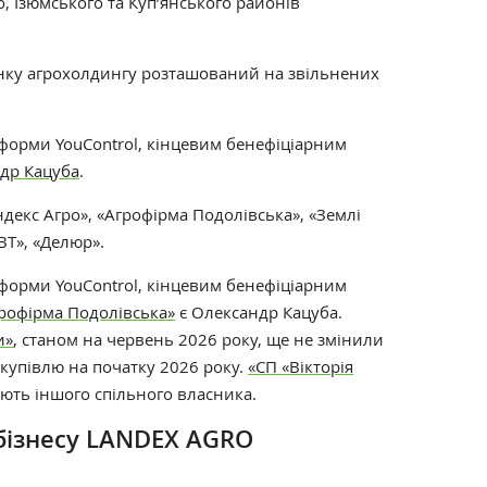
о, Ізюмського та Куп’янського районів
нку агрохолдингу розташований на звільнених
тформи YouControl, кінцевим бенефіціарним
др Кацуба
.
декс Агро», «Агрофірма Подолівська», «Землі
ВТ», «Делюр».
тформи
YouControl, кінцевим бенефіціарним
рофірма Подолівська»
є Олександр Кацуба.
и»
, станом на червень 2026 року, ще не змінили
купівлю на початку 2026 року.
«СП «Вікторія
ають іншого спільного власника.
бізнесу LANDEX AGRO