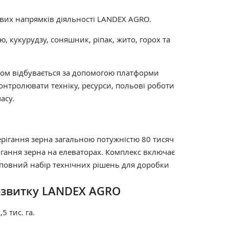
вих напрямків діяльності LANDEX AGRO
.
, кукурудзу, соняшник, ріпак, жито, горох та
сом відбувається за допомогою платформи
контролювати техніку, ресурси, польові роботи
асу.
ерігання зерна загальною потужністю 80 тисяч
ігання зерна на елеваторах. Комплекс включає
повний набір технічних рішень для доробки
розвитку LANDEX AGRO
5 тис. га.