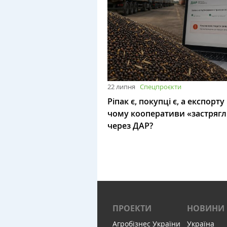
22 липня
Спецпроєкти
Ріпак є, покупці є, а експорту
чому кооперативи «застряг
через ДАР?
ПРОЕКТИ
НОВИНИ
Агробізнес України
Україна