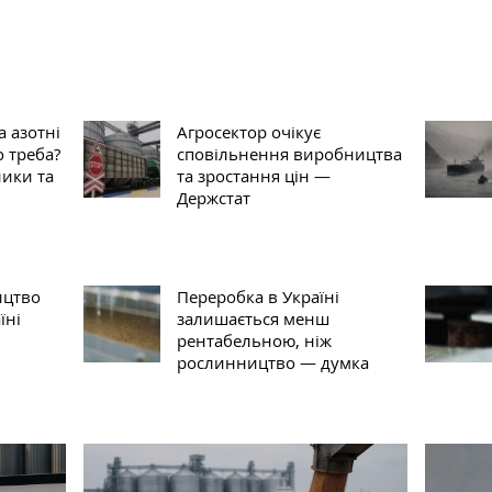
 азотні
Агросектор очікує
 треба?
сповільнення виробництва
ники та
та зростання цін —
Держстат
ицтво
Переробка в Україні
їні
залишається менш
рентабельною, ніж
рослинництво — думка