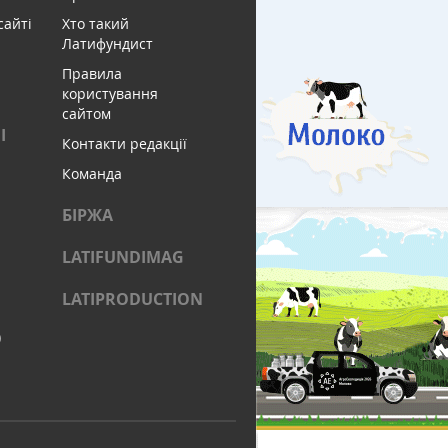
сайті
Хто такий
Латифундист
Правила
користування
сайтом
І
Контакти редакції
Команда
БІРЖА
LATIFUNDIMAG
LATIPRODUCTION
)