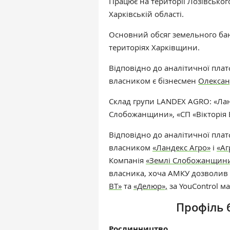
Працює на території Лозівськог
Харківській області.
Основний обсяг земельного ба
територіях Харківщини.
Відповідно до аналітичної пла
власником є бізнесмен
Олексан
Склад групи
LANDEX AGRO:
«Лан
Слобожанщини», «СП «Вікторія 
Відповідно до аналітичної
пла
власником
«Ландекс Агро»
і
«Аг
Компанія
«Землі Слобожанщин
власника, хоча АМКУ дозволив 
ВТ»
та
«Делюр»,
за
YouControl м
Профіль 
Рослинництво