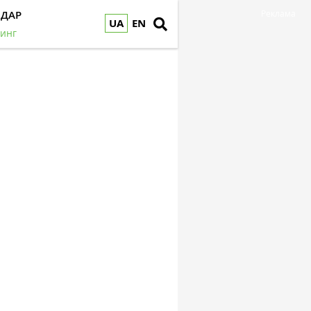
НДАР
Реклама
UA
EN
инг