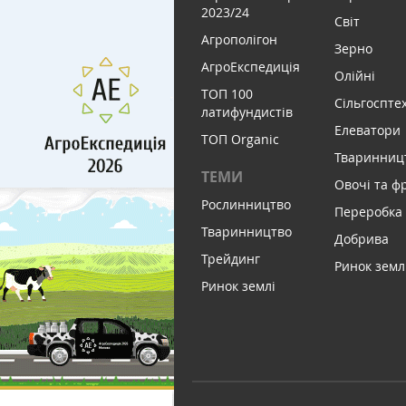
2023/24
Світ
Агрополігон
Зерно
АгроЕкспедиція
Олійні
ТОП 100
Сільгоспте
латифундистів
Елеватори
ТОП Organic
Тваринниц
ТЕМИ
Овочі та ф
Рослинництво
Переробка
Тваринництво
Добрива
Трейдинг
Ринок земл
Ринок землі