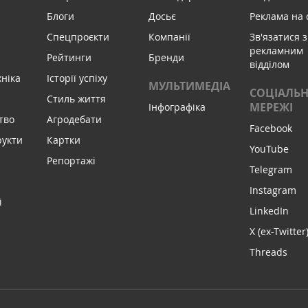
Блоги
Досьє
Реклама на 
Спецпроєкти
Компанії
Зв'язатися з
рекламним
Рейтинги
Бренди
відділом
хніка
Історії успіху
МУЛЬТИМЕДІА
СОЦІАЛЬН
Стиль життя
МЕРЕЖІ
Інфографіка
тво
Агродебати
Facebook
рукти
Картки
YouTube
Репортажі
Telegram
Instagram
і
LinkedIn
X (ex-Twitter
Threads