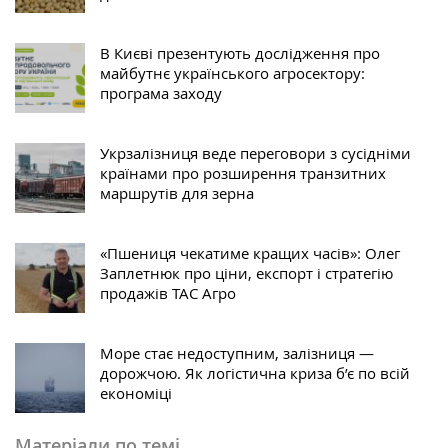
В Києві презентують дослідження про
майбутнє українського агросектору:
програма заходу
Укрзалізниця веде переговори з сусідніми
країнами про розширення транзитних
маршрутів для зерна
«Пшениця чекатиме кращих часів»: Олег
Заплетнюк про ціни, експорт і стратегію
продажів ТАС Агро
Море стає недоступним, залізниця —
дорожчою. Як логістична криза б’є по всій
економіці
Матеріали по темі