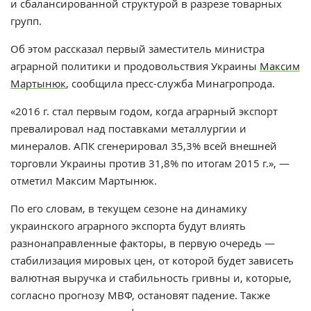
и сбалансированной структурой в разрезе товарных
групп.
Об этом рассказал первый заместитель министра
аграрной политики и продовольствия Украины
Максим
Мартынюк
, сообщила пресс-служба Минагропрода.
«2016 г. стал первым годом, когда аграрный экспорт
превалировал над поставками металлургии и
минералов. АПК сгенерировал 35,3% всей внешней
торговли Украины против 31,8% по итогам 2015 г.», —
отметил Максим Мартынюк.
По его словам, в текущем сезоне на динамику
украинского аграрного экспорта будут влиять
разнонаправленные факторы, в первую очередь —
стабилизация мировых цен, от которой будет зависеть
валютная выручка и стабильность гривны и, которые,
согласно прогнозу МВФ, остановят падение. Также