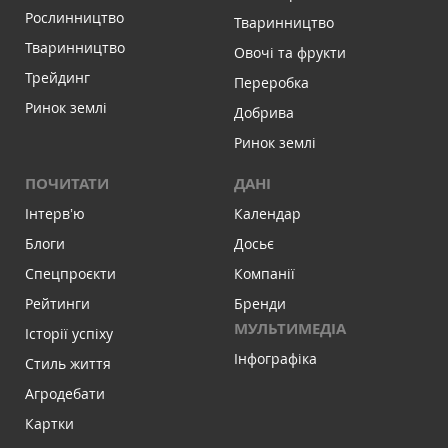
Рослинництво
Тваринництво
Тваринництво
Овочі та фрукти
Трейдинг
Переробка
Ринок землі
Добрива
Ринок землі
ПОЧИТАТИ
ДАНІ
Інтервʼю
Календар
Блоги
Досьє
Спецпроєкти
Компанії
Рейтинги
Бренди
МУЛЬТИМЕДІА
Історії успіху
Інфографіка
Стиль життя
Агродебати
Картки