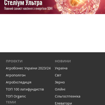
ПРОЕКТИ
НОВИНИ
Агробізнес України 2023/24
Україна
Агрополігон
Світ
АгроЕкспедиція
Зерно
ТОП 100 латифундистів
Олійні
ТОП Organic
Сільгосптехніка
ТЕМИ
Елеватори