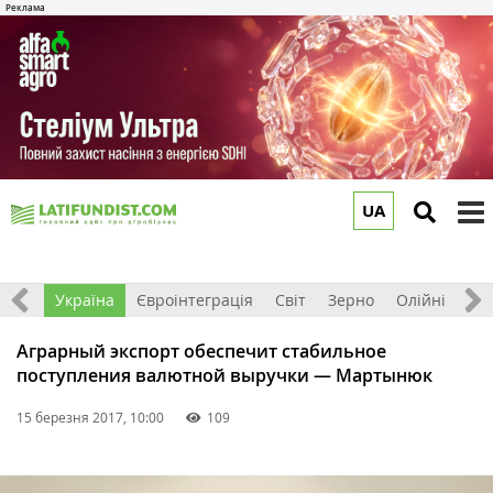
UA
to
m
Все
Україна
Євроінтеграція
Світ
Зерно
Олійні
До
Аграрный экспорт обеспечит стабильное
поступления валютной выручки — Мартынюк
15 березня 2017, 10:00
109