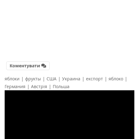
Коментувати
|
|
|
|
|
|
яблоки
фрукты
США
Украина
експорт
яблоко
|
|
Германия
Австрія
Польша