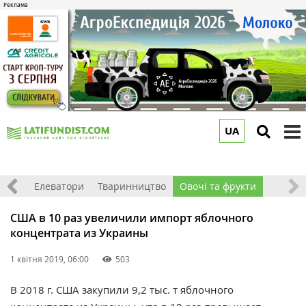
UA
to
m
землі
Елеватори
Тваринництво
Овочі та фрукти
США в 10 раз увеличили импорт яблочного
концентрата из Украины
1 квітня 2019, 06:00
503
В 2018 г. США закупили 9,2 тыс. т яблочного