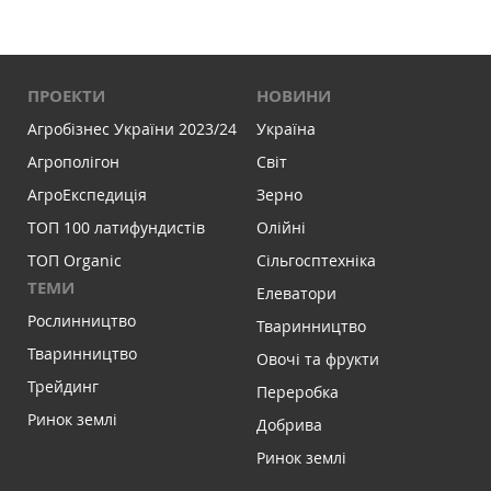
ПРОЕКТИ
НОВИНИ
Агробізнес України 2023/24
Україна
Агрополігон
Світ
АгроЕкспедиція
Зерно
ТОП 100 латифундистів
Олійні
ТОП Organic
Сільгосптехніка
ТЕМИ
Елеватори
Рослинництво
Тваринництво
Тваринництво
Овочі та фрукти
Трейдинг
Переробка
Ринок землі
Добрива
Ринок землі