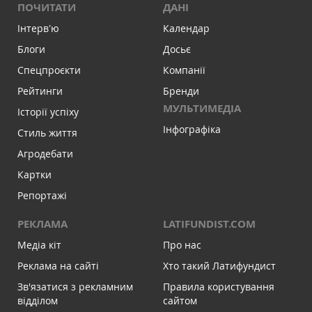
ПОЧИТАТИ
ДАНІ
Інтервʼю
Календар
Блоги
Досьє
Спецпроєкти
Компанії
Рейтинги
Бренди
МУЛЬТИМЕДІА
Історії успіху
Інфографіка
Стиль життя
Агродебати
Картки
Репортажі
РЕКЛАМА
LATIFUNDIST.COM
Медіа кіт
Про нас
Реклама на сайті
Хто такий Латифундист
Зв'язатися з рекламним
Правила користування
відділом
сайтом