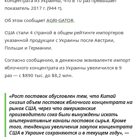
концентрата из Украины, что в 10 раз превышает
показатель 2017 г. (944 т).
Об этом сообщает
AGRI-GATOR
.
США стали 4 страной в общем рейтинге импортеров
указанной продукции с Украины после Австрии,
Польши и Германии.
Согласно сообщению, в денежном эквиваленте импорт
яблочного концентрата из Украины увеличился в 9
раз — с $890 тыс. до $8,2 млн.
«Рост поставок обусловлен тем, что Китай
снизил объем поставок яблочного концентрата на
рынок США, через что американские
производители сока были вынуждены искать
альтернативные каналы поставок сырья. Кроме
того, тенденции увеличения закупок концентрата
США в Украине сохраняются и в текущем году»,
—