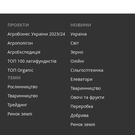
ПРОЕКТИ
НОВИНИ
Агробізнес України 2023/24
Україна
Агрополігон
Світ
АгроЕкспедиція
Зерно
ТОП 100 латифундистів
Олійні
ТОП Organic
Сільгосптехніка
ТЕМИ
Елеватори
Рослинництво
Тваринництво
Тваринництво
Овочі та фрукти
Трейдинг
Переробка
Ринок землі
Добрива
Ринок землі