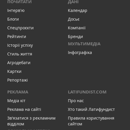
ПОЧИТАТИ
ДАНІ
Інтервʼю
Календар
Блоги
Досьє
Спецпроєкти
Компанії
Рейтинги
Бренди
МУЛЬТИМЕДІА
Історії успіху
Інфографіка
Стиль життя
Агродебати
Картки
Репортажі
РЕКЛАМА
LATIFUNDIST.COM
Медіа кіт
Про нас
Реклама на сайті
Хто такий Латифундист
Зв'язатися з рекламним
Правила користування
відділом
сайтом