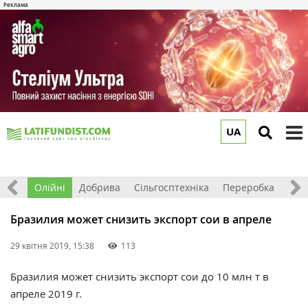
UA
to
m
ерно
Олійні
Добрива
Сільгосптехніка
Переробка
Рин
Бразилия может снизить экспорт сои в апреле
29 квітня 2019, 15:38
113
Бразилия может снизить экспорт сои до 10 млн т в
апреле 2019 г.