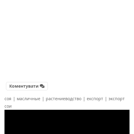
Коментувати
|
|
|
|
соя
масличные
растениеводство
експорт
экспорт
сои