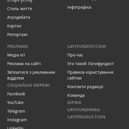
Інфографіка
Стиль життя
Агродебати
Картки
Репортажі
РЕКЛАМА
LATIFUNDIST.COM
Медіа кіт
Про нас
Реклама на сайті
Хто такий Латифундист
Зв'язатися з рекламним
Правила користування
відділом
сайтом
СОЦІАЛЬНІ МЕРЕЖІ
Контакти редакції
Facebook
Команда
БІРЖА
YouTube
LATIFUNDIMAG
Telegram
LATIPRODUCTION
Instagram
LinkedIn