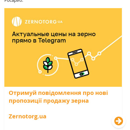
Росарио.
Отримуй повідомлення про нові
пропозиції продажу зерна
Zernotorg.ua