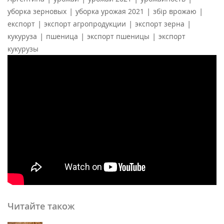
|
|
|
уборка зерновых
уборка урожая 2021
збір врожаю
|
|
|
експорт
экспорт агропродукции
экспорт зерна
|
|
|
кукуруза
пшеница
экспорт пшеницы
экспорт
кукурузы
Читайте також