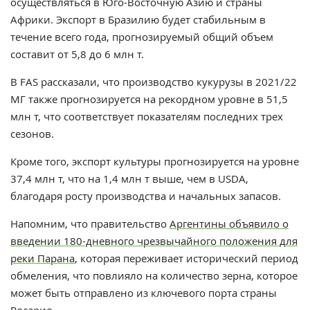
осуществляться в Юго-Восточную Азию и страны
Африки. Экспорт в Бразилию будет стабильным в
течение всего года, прогнозируемый общий объем
составит от 5,8 до 6 млн т.
В
FAS рассказали, что п
роизводство кукурузы в 2021/22
МГ также прогнозируется на рекордном уровне в 51,5
млн т, что соответствует показателям последних трех
сезонов.
Кроме того, экспорт культуры прогнозируется на уровне
37,4 млн т, что на 1,4 млн т выше, чем в USDA,
благодаря росту производства и начальных запасов.
Напомним, что п
равительство
Аргентины объявило о
введении 180-дневного чрезвычайного положения для
реки Парана
, которая переживает исторический период
обмеления, что повлияло на количество зерна, которое
может быть отправлено из ключевого порта страны