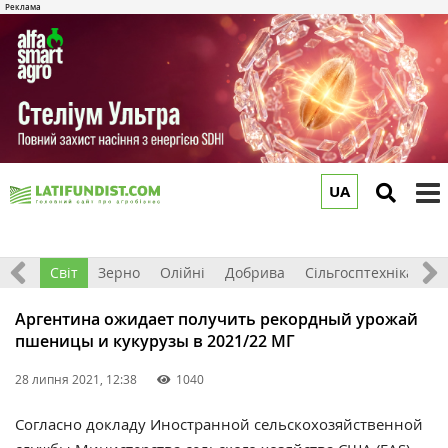
UA
to
m
ація
Світ
Зерно
Олійні
Добрива
Сільгосптехніка
П
Аргентина ожидает получить рекордный урожай
пшеницы и кукурузы в 2021/22 МГ
28 липня 2021, 12:38
1040
Согласно докладу Иностранной сельскохозяйственной