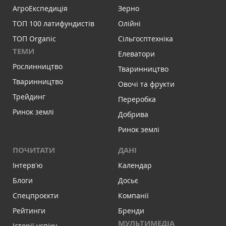
АгроЕкспедиція
Зерно
ТОП 100 латифундистів
Олійні
ТОП Organic
Сільгосптехніка
ТЕМИ
Елеватори
Рослинництво
Тваринництво
Тваринництво
Овочі та фрукти
Трейдинг
Переробка
Ринок землі
Добрива
Ринок землі
ПОЧИТАТИ
ДАНІ
Інтервʼю
Календар
Блоги
Досьє
Спецпроєкти
Компанії
Рейтинги
Бренди
МУЛЬТИМЕДІА
Історії успіху