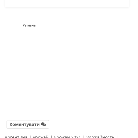
Реклама
Коментувати
|
|
|
|
Аргентина
урожай
урожай 2021
урожайность