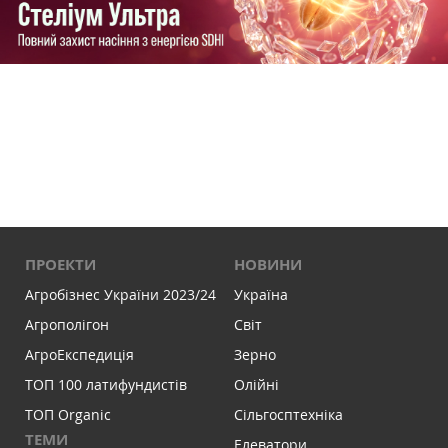
ПРОЕКТИ
НОВИНИ
Агробізнес України 2023/24
Україна
Агрополігон
Світ
АгроЕкспедиція
Зерно
ТОП 100 латифундистів
Олійні
ТОП Organic
Сільгосптехніка
ТЕМИ
Елеватори