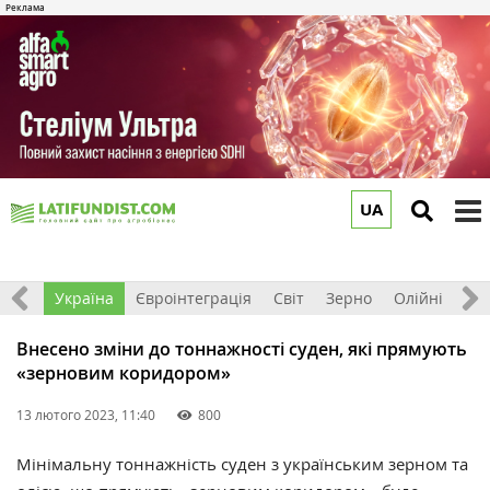
UA
to
m
Все
Україна
Євроінтеграція
Світ
Зерно
Олійні
До
Внесено зміни до тоннажності суден, які прямують
«‎зерновим коридором»‎
13 лютого 2023, 11:40
800
Мінімальну тоннажність суден з українським зерном та