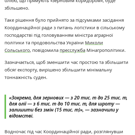
олією, що прямують «зерновим коридором», буде
збільшено.
Таке рішення було прийнято за підсумками засідання
Координаційної ради з питань логістики в сільському
господарстві під головуванням міністра аграрної
політики та продовольства України
Миколи
Сольського
, повідомила
пресслужба
Мінагрополітики.
Зазначається, щоб зменшити час простою та збільшити
обсяг експорту, вирішено збільшити мінімальну
тоннажність суден.
«Зокрема, для зернових — з 20 тис. т до 25 тис. т,
для олії — з 6 тис. т до 10 тис. т, для шроту —
залишити без змін (15 тис. т)», — зазначили у
відомстві.
Водночас під час Координаційної ради, розглянувши