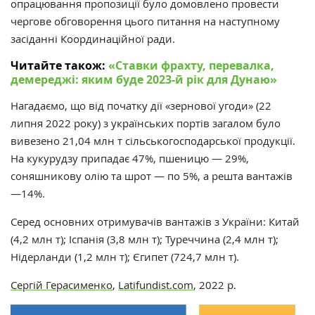
опрацювання пропозиції було домовлено провести
чергове обговорення цього питання на наступному
засіданні Координаційної ради.
Читайте також:
«‎Ставки фрахту, перевалка,
демереджі: яким буде 2023-й рік для Дунаю»
Нагадаємо, що від початку дії «‎зернової угоди»‎ (22
липня 2022 року) з українських портів загалом було
вивезено 21,04 млн т сільськогосподарської продукції.
На кукурудзу припадає 47%, пшеницю — 29%,
соняшникову олію та шрот — по 5%, а решта вантажів
—
14%.
Серед основних отримувачів вантажів з України: Китай
(4,2 млн т); Іспанія (3,8 млн т); Туреччина (2,4 млн т);
Нідерланди (1,2 млн т); Єгипет (724,7 млн т).
Сергій Герасименко
,
Latifundist.com
, 2022 р.