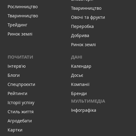
Рослинництво
Тваринництво
Тваринництво
Овочі та фрукти
Трейдинг
Переробка
Ринок землі
Добрива
Ринок землі
ПОЧИТАТИ
ДАНІ
Інтервʼю
Календар
Блоги
Досьє
Спецпроєкти
Компанії
Рейтинги
Бренди
МУЛЬТИМЕДІА
Історії успіху
Інфографіка
Стиль життя
Агродебати
Картки