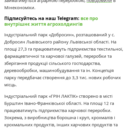
займатимуться аграрною переробкою,
повідомили
в
Мінекономіки.
Підписуйтесь на наш Telegram:
все про
внутрішнє життя агрохолдингів
Індустріальний парк «Добросин», розташований у с.
Добросин Львівського району Львівської області. На
площі 27,3 га працюватимуть підприємства текстильної,
фармацевтичної та харчової галузей, переробки та
зберігання продукції сільського господарства,
деревообробки, машинобудування та ін. Концепція
парку передбачає створення до 3,3 тис. нових робочих
місць.
Індустріальний парк «ГРІН ЛАКТІК» створено в місті
Бурштин Івано-Франківської області. На площі 12 га
працюватимуть підприємства харчової переробки.
Зокрема, з виробництва борошна і круп, крохмалів і
крохмальних продуктів, інших харчових продуктів та