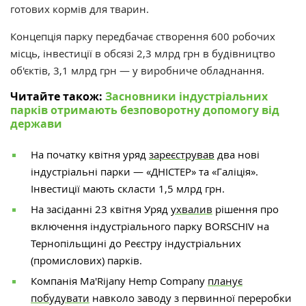
готових кормів для тварин.
Концепція парку передбачає створення 600 робочих
місць, інвестиції в обсязі 2,3 млрд грн в будівництво
об'єктів, 3,1 млрд грн — у виробниче обладнання.
Читайте також:
Засновники індустріальних
парків отримають безповоротну допомогу від
держави
На початку квітня уряд
зареєстрував
два нові
індустріальні парки — «ДНІСТЕР» та «Галіція».
Інвестиції мають скласти 1,5 млрд грн.
На засіданні 23 квітня Уряд
ухвалив
рішення про
включення індустріального парку BORSCHIV на
Тернопільщині до Реєстру індустріальних
(промислових) парків.
Компанія Ma'Rijany Hemp Company
планує
побудувати
навколо заводу з первинної переробки