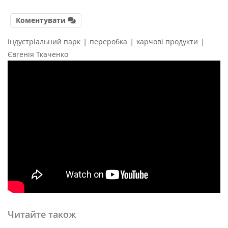
Коментувати
|
|
|
індустріальний парк
переробка
харчові продукти
Євгенія Ткаченко
Читайте також