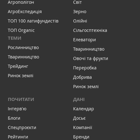
Агрополігон
Світ
АгроЕкспедиція
Зерно
ТОП 100 латифундистів
Олійні
ТОП Organic
Сільгосптехніка
ТЕМИ
Елеватори
Рослинництво
Тваринництво
Тваринництво
Овочі та фрукти
Трейдинг
Переробка
Ринок землі
Добрива
Ринок землі
ПОЧИТАТИ
ДАНІ
Інтервʼю
Календар
Блоги
Досьє
Спецпроєкти
Компанії
Рейтинги
Бренди