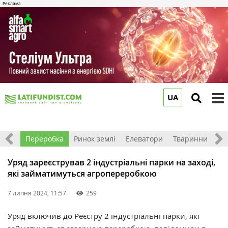
UA
to
m
хніка
Переробка
Ринок землі
Елеватори
Тваринництво
Уряд зареєстрував 2 індустріальні парки на заході,
які займатимуться агропереробкою
7 липня 2024, 11:57
259
Уряд включив до Реєстру 2 індустріальні парки, які