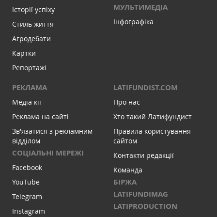
МУЛЬТИМЕДІА
Історії успіху
Інфографіка
Стиль життя
Агродебати
Картки
Репортажі
РЕКЛАМА
LATIFUNDIST.COM
Медіа кіт
Про нас
Реклама на сайті
Хто такий Латифундист
Зв'язатися з рекламним
Правила користування
відділом
сайтом
СОЦІАЛЬНІ МЕРЕЖІ
Контакти редакції
Facebook
Команда
БІРЖА
YouTube
LATIFUNDIMAG
Telegram
LATIPRODUCTION
Instagram