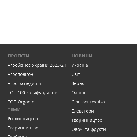
ПРОЕКТИ
НОВИНИ
Агробізнес України 2023/24
Україна
Агрополігон
Світ
АгроЕкспедиція
Зерно
ТОП 100 латифундистів
Олійні
ТОП Organic
Сільгосптехніка
ТЕМИ
Елеватори
Рослинництво
Тваринництво
Тваринництво
Овочі та фрукти
Трейдинг