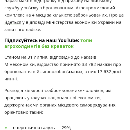
наразі мають відстрочку від призову на військову
службу у звʼязку з бронюванням. Агропромисловий
комплекс на 4 місці за кількістю заброньованих.
Про це
йдеться
у відповіді Міністерства економіки України на
запит hromadske.
Підписуйтесь на наш YouTube:
топи
агрохолдингів без краваток
Станом на 31 липня, відповідно до наказів
Мінекономіки, відомство прийнято 33 782 накази про
бронювання військовозобов’язаних, з них 17 632 досі
чинні.
Розподіл кількості «заброньованих» чоловіків, які
працюють у галузях національної економіки,
держорганах чи органах місцевого самоврядування,
орієнтовно такий:
енергетична галузь — 29%;