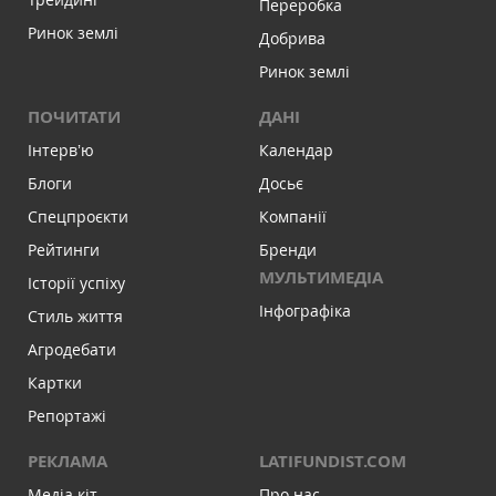
Переробка
Ринок землі
Добрива
Ринок землі
ПОЧИТАТИ
ДАНІ
Інтервʼю
Календар
Блоги
Досьє
Спецпроєкти
Компанії
Рейтинги
Бренди
МУЛЬТИМЕДІА
Історії успіху
Інфографіка
Стиль життя
Агродебати
Картки
Репортажі
РЕКЛАМА
LATIFUNDIST.COM
Медіа кіт
Про нас