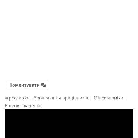
Коментувати
|
|
|
агросектор
бронювання працівників
Мінекономіки
Євгенія Ткаченко