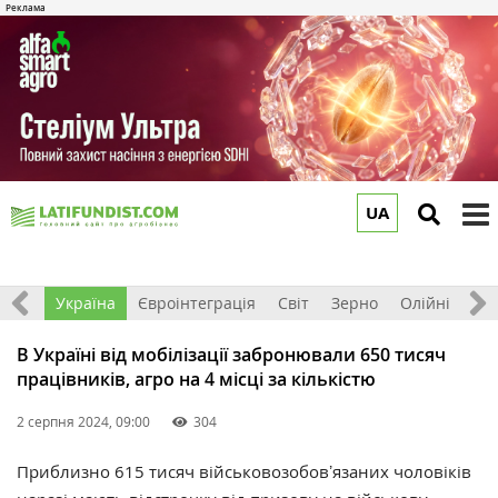
UA
to
m
Все
Україна
Євроінтеграція
Світ
Зерно
Олійні
До
В Україні від мобілізації забронювали 650 тисяч
працівників, агро на 4 місці за кількістю
2 серпня 2024, 09:00
304
Приблизно 615 тисяч військовозобовʼязаних чоловіків