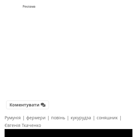
Реклама
Коментувати
|
|
|
|
|
Румунія
фермери
повінь
кукурудза
соняшник
Євгенія Ткаченко