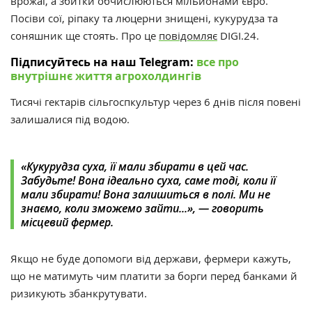
врожаї, а збитки обчислюються мільйонами євро.
Посіви сої, ріпаку та люцерни знищені, кукурудза та
соняшник ще стоять. Про це
повідомляє
DIGI.24.
Підписуйтесь на наш Telegram:
все про
внутрішнє життя агрохолдингів
Тисячі гектарів сільгоспкультур через 6 днів після повені
залишалися під водою.
«Кукурудза суха, її мали збирати в цей час.
Забудьте! Вона ідеально суха, саме тоді, коли її
мали збирати! Вона залишиться в полі. Ми не
знаємо, коли зможемо зайти...», — говорить
місцевий фермер.
Якщо не буде допомоги від держави, фермери кажуть,
що не матимуть чим платити за борги перед банками й
ризикують збанкрутувати.