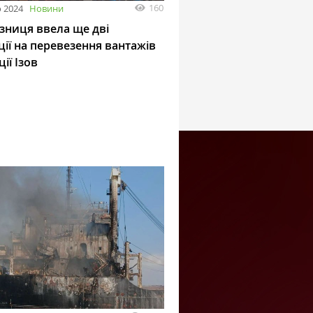
160
 2024
Новини
ізниця ввела ще дві
ії на перевезення вантажів
ції Ізов