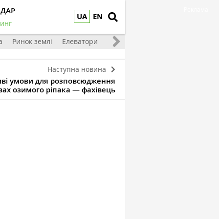
НДАР
Реклама
UA
EN
инг
а
Ринок землі
Елеватори
Тваринництво
Овочі та фрукт
Наступна новина
иві умови для розповсюдження
вах озимого ріпака — фахівець