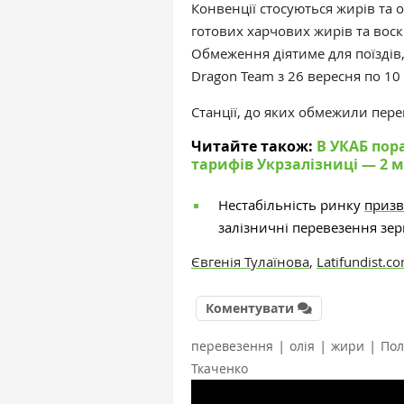
Конвенції стосуються жирів та 
готових харчових жирів та вос
Обмеження діятиме для поїздів,
Dragon Team
з 26 вересня по 10
Станції, до яких обмежили пере
Читайте також:
В УКАБ пор
тарифів Укрзалізниці — 2 м
Нестабільність ринку
призв
залізничні перевезення зерн
Євгенія Тулаїнова
,
Latifundist.c
Коментувати
|
|
|
перевезення
олія
жири
По
Ткаченко