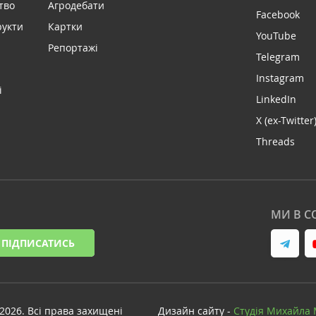
тво
Агродебати
Facebook
рукти
Картки
YouTube
Репортажі
Telegram
Instagram
і
LinkedIn
X (ex-Twitter
Threads
МИ В С
ПІДПИСАТИСЬ
-2026. Всі права захищені
Дизайн сайту -
Cтудія Михайла 