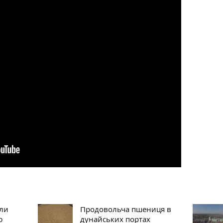
али
Продовольча пшениця в
ю
дунайських портах