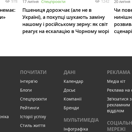
978
1242
17 липня
Спецпроєкти
20 липня
 немає:
Пшениця дорожчає (але не в
Чи пове
ли»
Україні), а покупці шукають заміну
нинішн
нашому і російському зерну: як світ
розвив
реагує на ескалацію в Чорному морі
сценар
ПОЧИТАТИ
ДАНІ
РЕКЛАМА
Інтервʼю
Календар
Медіа кіт
Блоги
Досьє
Реклама на 
Спецпроєкти
Компанії
Зв'язатися з
рекламним
Рейтинги
Бренди
відділом
хніка
Історії успіху
МУЛЬТИМЕДІА
СОЦІАЛЬН
Стиль життя
МЕРЕЖІ
Інфографіка