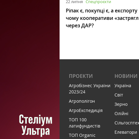
22 липня
Спецпроєкти
Ріпак є, покупці є, а експорту
чому кооперативи «застряг
через ДАР?
ПРОЕКТИ
НОВИНИ
Агробізнес України
Україна
2023/24
Світ
Агрополігон
Зерно
АгроЕкспедиція
Олійні
ТОП 100
Сільгоспте
латифундистів
Елеватори
ТОП Organic