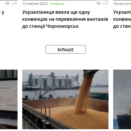
230
229
15 квітня 2024
Новини
18 лютого
 у
Укрзалізниця ввела ще одну
Укрзал
конвенцію на перевезення вантажів
конвенц
до станції Чорноморськ
до стан
БІЛЬШЕ