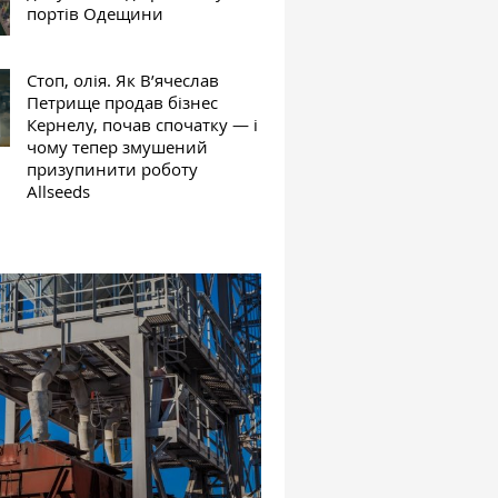
портів Одещини
Стоп, олія. Як В’ячеслав
Петрище продав бізнес
Кернелу, почав спочатку — і
чому тепер змушений
призупинити роботу
Allseeds