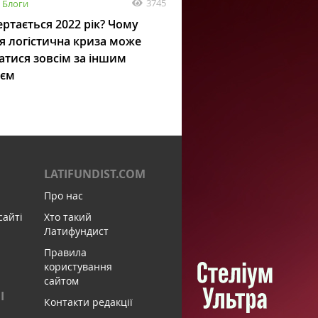
3745
Блоги
ртається 2022 рік? Чому
я логістична криза може
атися зовсім за іншим
ієм
LATIFUNDIST.COM
Про нас
сайті
Хто такий
Латифундист
Правила
користування
сайтом
І
Контакти редакції