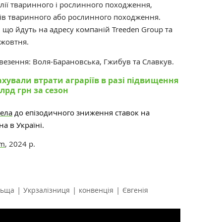
олії тваринного і рослинного походження,
ків тваринного або рослинного походження.
 що йдуть на адресу компаній Treeden Group та
 жовтня.
везення: Воля-Барановська, Гжибув та Славкув.
ахували втрати аграріїв в разі підвищення
лрд грн за сезон
ела
до епізодичного зниження ставок на
а в Україні.
om
, 2024 р.
|
|
|
льща
Укрзалізниця
конвенція
Євгенія