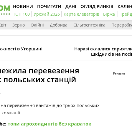
НОВИНИ
ПОЧИТАТИ
ДАНІ
ОГЛЯД РИНКІВ
КАЛЕ
ТОП 100
Урожай 2026
Карта елеваторів
Біржа
Трейд
Світ
Зерно
Олійні
Добрива
Сільгосптехніка
Переробк
жності в Угорщині
Наразі склалися сприятл
шкідників на посі
межила перевезення
Реклама
х польських станцій
4
 на перевезення вантажів до трьох польських
і
компанії.
be:
топи агрохолдингів без краваток