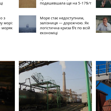
ці
подешевшала ще на 5-17$/т
о з
Море стає недоступним,
у морі:
залізниця — дорожчою. Як
й моряк
логістична криза б’є по всій
економіці