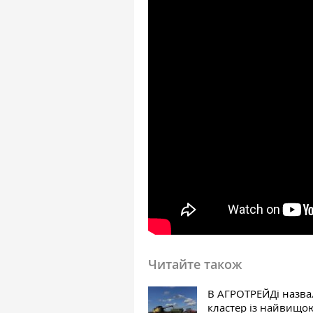
Читайте також
В АГРОТРЕЙДі назв
кластер із найвищо