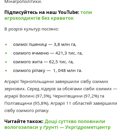
Мінагрополітики.
Підписуйтесь на наш YouTube:
топи
агрохолдингів без краваток
В розрізі культур посіяно:
озимої пшениці — 3,8 млн га,
озимого ячменю — 421,3 тис. га,
озимого жита — 62,5 тис. га,
озимого ріпаку — 1, 048 млн га.
Аграрії Тернопільщини завершили сівбу озимих
зернових. Серед лідерів за обсягами сівби озимих —
аграрії Волині (97,3%), Чернігівщини (97,2%) та
Полтавщини (95,8%). Аграрії 11 областей завершили
сівбу озимого ріпаку.
Читайте також:
Дощі суттєво поповнили
вологозапаси у ґрунті — Укргідрометцентр