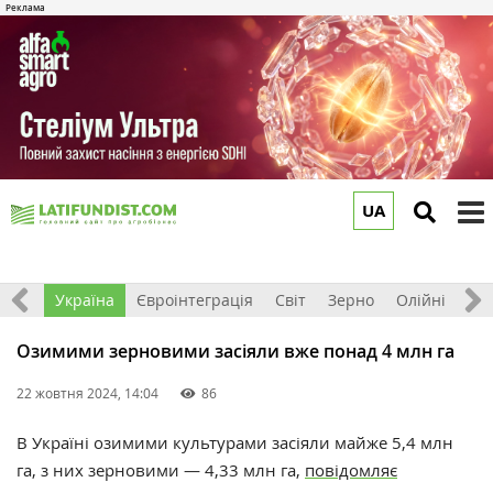
UA
to
m
Все
Україна
Євроінтеграція
Світ
Зерно
Олійні
До
Озимими зерновими засіяли вже понад 4 млн га
22 жовтня 2024, 14:04
86
В Україні озимими культурами засіяли майже 5,4 млн
га, з них зерновими —
4,33 млн га,
повідомляє