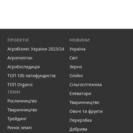
ПРОЕКТИ
НОВИНИ
Агробізнес України 2023/24
Україна
Агрополігон
Світ
АгроЕкспедиція
Зерно
ТОП 100 латифундистів
Олійні
ТОП Organic
Сільгосптехніка
ТЕМИ
Елеватори
Рослинництво
Тваринництво
Тваринництво
Овочі та фрукти
Трейдинг
Переробка
Ринок землі
Добрива