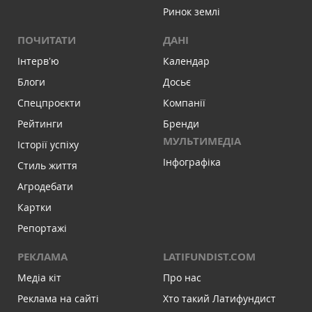
Ринок землі
ПОЧИТАТИ
ДАНІ
Інтервʼю
Календар
Блоги
Досьє
Спецпроєкти
Компанії
Рейтинги
Бренди
МУЛЬТИМЕДІА
Історії успіху
Інфографіка
Стиль життя
Агродебати
Картки
Репортажі
РЕКЛАМА
LATIFUNDIST.COM
Медіа кіт
Про нас
Реклама на сайті
Хто такий Латифундист