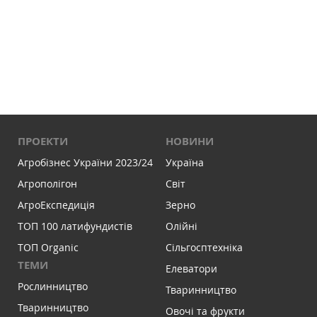
ПРОЕКТИ
НОВИНИ
Агробізнес України 2023/24
Україна
Агрополігон
Світ
АгроЕкспедиція
Зерно
ТОП 100 латифундистів
Олійні
ТОП Organic
Сільгосптехніка
ТЕМИ
Елеватори
Рослинництво
Тваринництво
Тваринництво
Овочі та фрукти