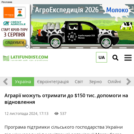
UA
to
m
Все
Україна
Євроінтеграція
Світ
Зерно
Олійні
До
Аграрії можуть отримати до $150 тис. допомоги на
відновлення
12 листопада 2024, 17:13
537
Програма підтримки сільського господарства України