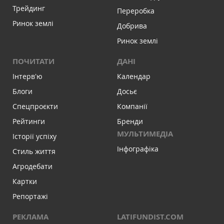
Трейдинг
Переробка
Ринок землі
Добрива
Ринок землі
ПОЧИТАТИ
ДАНІ
Інтервʼю
Календар
Блоги
Досьє
Спецпроєкти
Компанії
Рейтинги
Бренди
МУЛЬТИМЕДІА
Історії успіху
Інфографіка
Стиль життя
Агродебати
Картки
Репортажі
РЕКЛАМА
LATIFUNDIST.COM