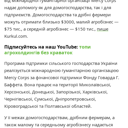
від міжнародної гуманітарної організації Mercy Corps
надає допомогу як для домогосподарства, так і для
підприємств. Домогосподарства та дрібні фермери
можуть отримати близько $3000, малий агробізнес —
$75 тис., а середній агробізнес — $150 тис.,
пише
Kurkul.com.
Підписуйтесь на наш YouTube:
топи
агрохолдингів без краваток
Програма підтримки сільського господарства України
реалізується міжнародною гуманітарною організацією
Mercy Corps за фінансової підтримки Фонду Говарда Г.
Баффета. Вона працює на території Миколаївської,
Херсонської, Донецької, Запорізької, Харківської,
Чернігівської, Сумської, Дніпропетровської,
Кіровоградської та Полтавської областей.
У її межах домогосподарствам, дрібним фермерам, а
також малому та середньому агробізнесу надається