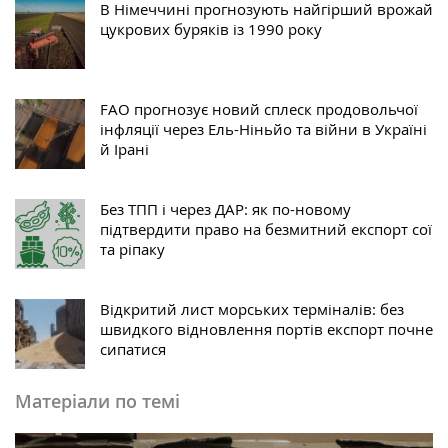
В Німеччині прогнозують найгірший врожай
цукрових буряків із 1990 року
FAO прогнозує новий сплеск продовольчої
інфляції через Ель-Ніньйо та війни в Україні
й Ірані
Без ТПП і через ДАР: як по-новому
підтвердити право на безмитний експорт сої
та ріпаку
Відкритий лист морських терміналів: без
швидкого відновлення портів експорт почне
сипатися
Матеріали по темі