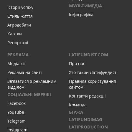
МУЛЬТИМЕДІА
Історії успіху
Інфографіка
Стиль життя
Агродебати
Картки
Репортажі
РЕКЛАМА
LATIFUNDIST.COM
Медіа кіт
Про нас
Реклама на сайті
Хто такий Латифундист
Зв'язатися з рекламним
Правила користування
відділом
сайтом
СОЦІАЛЬНІ МЕРЕЖІ
Контакти редакції
Facebook
Команда
БІРЖА
YouTube
LATIFUNDIMAG
Telegram
LATIPRODUCTION
Instagram