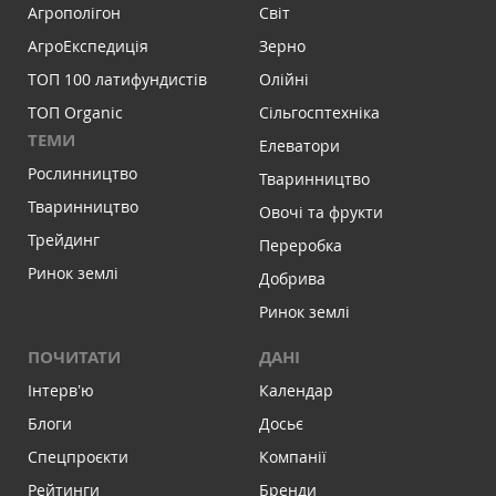
Агрополігон
Світ
АгроЕкспедиція
Зерно
ТОП 100 латифундистів
Олійні
ТОП Organic
Сільгосптехніка
ТЕМИ
Елеватори
Рослинництво
Тваринництво
Тваринництво
Овочі та фрукти
Трейдинг
Переробка
Ринок землі
Добрива
Ринок землі
ПОЧИТАТИ
ДАНІ
Інтервʼю
Календар
Блоги
Досьє
Спецпроєкти
Компанії
Рейтинги
Бренди