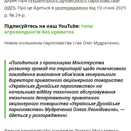
директора
«Українського Дунайського пароплавства»
(УДП)
. Про це йдеться в
розпорядженні
від 10 січня 2025
р. № 24-р.
Підписуйтесь на наш YouTube:
топи
агрохолдингів без краваток
Новим очільником пароплавства став Олег Мудраченко.
«Погодитися з пропозицією Міністерства
розвитку громад та територій щодо тимчасового
покладення виконання обов’язків генерального
директора приватного акціонерного товариства
«Українське Дунайське пароплавство» на
начальника відділу технічного обслуговування
технічного департаменту приватного
акціонерного товариства «Українське Дунайське
пароплавство» Мудраченка Олега Леонідовича», —
йдеться у розпорядженні.
Раніше пароплавство очолював
Дмитро Москаленко
.