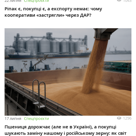
1043
22 липня
Спецпроєкти
Ріпак є, покупці є, а експорту немає: чому
кооперативи «застрягли» через ДАР?
1296
17 липня
Спецпроєкти
Пшениця дорожчає (але не в Україні), а покупці
шукають заміну нашому і російському зерну: як світ