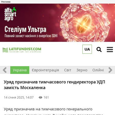
UA
to
m
Все
Україна
Євроінтеграція
Світ
Зерно
Олійні
До
Уряд призначив тимчасового гендиректора УДП
замість Москаленка
14 січня 2025, 14:07
161
Уряд призначив на тимчасового генерального