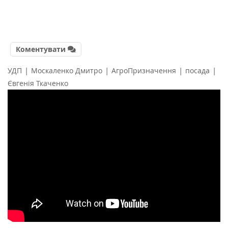
Коментувати
|
|
|
|
УДП
Москаленко Дмитро
АгроПризначення
посада
Євгенія Ткаченко