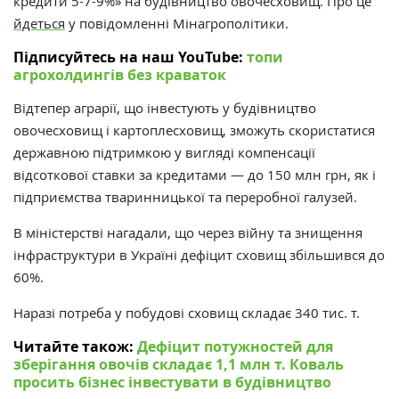
кредити 5-7-9%» на будівництво овочесховищ. Про це
йдеться
у повідомленні Мінагрополітики.
Підписуйтесь на наш YouTube:
топи
агрохолдингів без краваток
Відтепер аграрії, що інвестують у будівництво
овочесховищ і картоплесховищ, зможуть скористатися
державною підтримкою у вигляді компенсації
відсоткової ставки за кредитами — до 150 млн грн, як і
підприємства тваринницької та переробної галузей.
В міністерстві нагадали, що ч
ерез війну та знищення
інфраструктури в Україні дефіцит сховищ збільшився до
60%.
Наразі потреба у побудові сховищ складає 340 тис. т.
Читайте також:
Дефіцит потужностей для
зберігання овочів складає 1,1 млн т. Коваль
просить бізнес інвестувати в будівництво