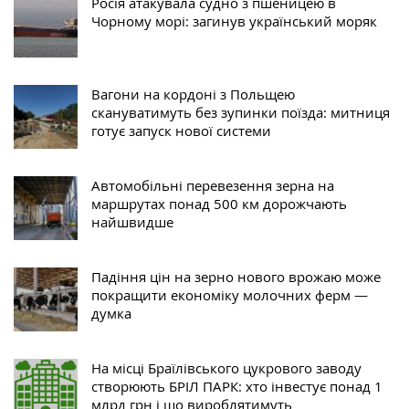
Росія атакувала судно з пшеницею в
Чорному морі: загинув український моряк
Вагони на кордоні з Польщею
скануватимуть без зупинки поїзда: митниця
готує запуск нової системи
Автомобільні перевезення зерна на
маршрутах понад 500 км дорожчають
найшвидше
Падіння цін на зерно нового врожаю може
покращити економіку молочних ферм —
думка
На місці Браїлівського цукрового заводу
створюють БРІЛ ПАРК: хто інвестує понад 1
млрд грн і що вироблятимуть