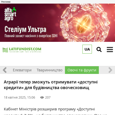
UA
to
m
землі
Елеватори
Тваринництво
Овочі та фрукти
Аграрії тепер зможуть отримувати «доступні
кредити» для будівництва овочесховищ
18 квітня 2025, 15:06
207
Кабінет Міністрів розширив програму «Доступні