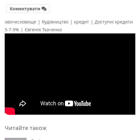
Коментувати
|
|
|
овочесховище
будівництво
кредит
Доступні кредити
|
5-7-9%
Євгенія Ткаченко
Читайте також