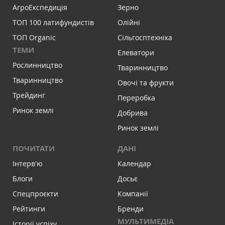
АгроЕкспедиція
Зерно
ТОП 100 латифундистів
Олійні
ТОП Organic
Сільгосптехніка
ТЕМИ
Елеватори
Рослинництво
Тваринництво
Тваринництво
Овочі та фрукти
Трейдинг
Переробка
Ринок землі
Добрива
Ринок землі
ПОЧИТАТИ
ДАНІ
Інтервʼю
Календар
Блоги
Досьє
Спецпроєкти
Компанії
Рейтинги
Бренди
МУЛЬТИМЕДІА
Історії успіху