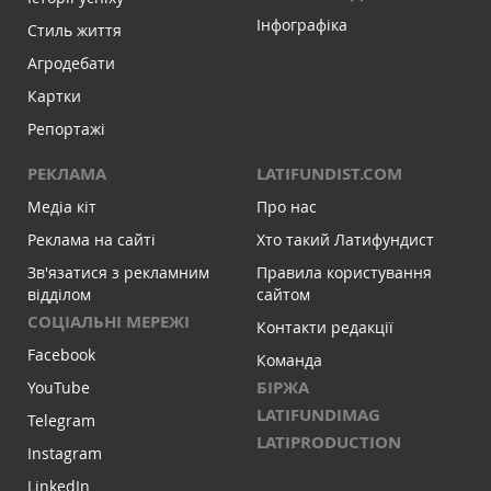
Інфографіка
Стиль життя
Агродебати
Картки
Репортажі
РЕКЛАМА
LATIFUNDIST.COM
Медіа кіт
Про нас
Реклама на сайті
Хто такий Латифундист
Зв'язатися з рекламним
Правила користування
відділом
сайтом
СОЦІАЛЬНІ МЕРЕЖІ
Контакти редакції
Facebook
Команда
БІРЖА
YouTube
LATIFUNDIMAG
Telegram
LATIPRODUCTION
Instagram
LinkedIn