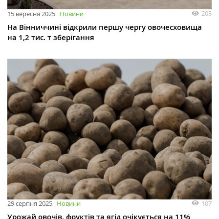
203
15 вересня 2025
Новини
На Вінниччині відкрили першу чергу овочесховища
на 1,2 тис. т зберігання
107
29 серпня 2025
Новини
Урожай овочів, фруктів та ягід очікується на 11%