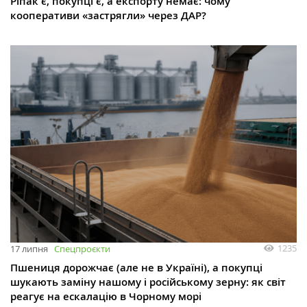
Ріпак є, покупці є, а експорту немає: чому
кооперативи «застрягли» через ДАР?
1235
17 липня
Спецпроєкти
Пшениця дорожчає (але не в Україні), а покупці
шукають заміну нашому і російському зерну: як світ
реагує на ескалацію в Чорному морі