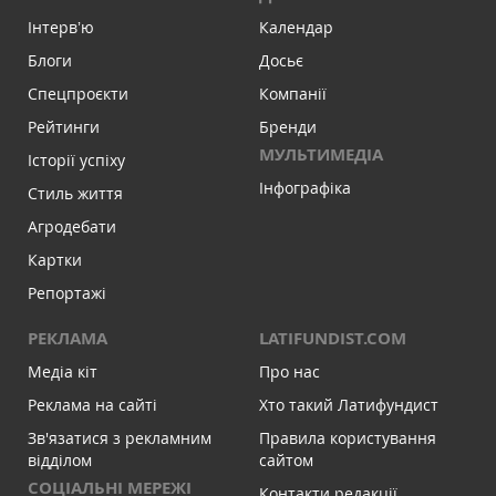
Інтервʼю
Календар
Блоги
Досьє
Спецпроєкти
Компанії
Рейтинги
Бренди
МУЛЬТИМЕДІА
Історії успіху
Інфографіка
Стиль життя
Агродебати
Картки
Репортажі
РЕКЛАМА
LATIFUNDIST.COM
Медіа кіт
Про нас
Реклама на сайті
Хто такий Латифундист
Зв'язатися з рекламним
Правила користування
відділом
сайтом
СОЦІАЛЬНІ МЕРЕЖІ
Контакти редакції