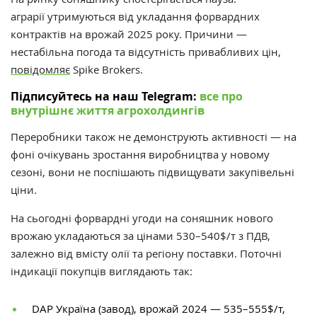
аграрії утримуються від укладання форвардних
контрактів на врожай 2025 року. Причини —
нестабільна погода та відсутність привабливих цін,
повідомляє
Spike Brokers.
Підписуйтесь на наш Telegram:
все про
внутрішнє життя агрохолдингів
Переробники також не демонструють активності — на
фоні очікувань зростання виробництва у новому
сезоні, вони не поспішають підвищувати закупівельні
ціни.
На сьогодні форвардні угоди на соняшник нового
врожаю укладаються за цінами 530–540$/т з ПДВ,
залежно від вмісту олії та регіону поставки. Поточні
індикації покупців виглядають так:
DAP Україна (завод), врожай 2024 — 535–555$/т,