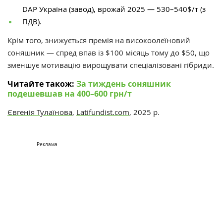
DAP Україна (завод), врожай 2025 — 530–540$/т (з
ПДВ).
Крім того, знижується премія на високоолеїновий
соняшник — спред впав із $100 місяць тому до $50, що
зменшує мотивацію вирощувати спеціалізовані гібриди.
Читайте також:
За тиждень соняшник
подешевшав на 400–600 грн/т
Євгенія Тулаїнова
,
Latifundist.com
, 2025 р.
Реклама