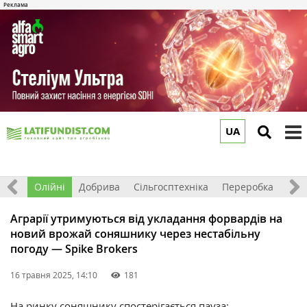
UA
to
m
ерно
Олійні
Добрива
Сільгосптехніка
Переробка
Рин
Аграрії утримуються від укладання форвардів на
новий врожай соняшнику через нестабільну
погоду — Spike Brokers
16 травня 2025, 14:10
181
На ринку соняшнику спостерігається пауза: