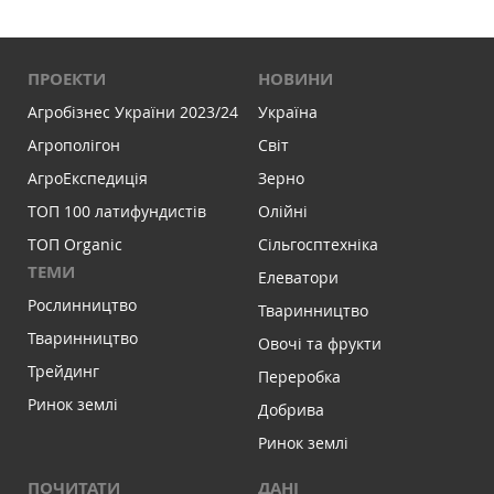
ПРОЕКТИ
НОВИНИ
Агробізнес України 2023/24
Україна
Агрополігон
Світ
АгроЕкспедиція
Зерно
ТОП 100 латифундистів
Олійні
ТОП Organic
Сільгосптехніка
ТЕМИ
Елеватори
Рослинництво
Тваринництво
Тваринництво
Овочі та фрукти
Трейдинг
Переробка
Ринок землі
Добрива
Ринок землі
ПОЧИТАТИ
ДАНІ