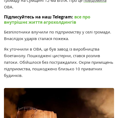
громаду на Сумщині 12-ма БпЛА. Про це
повідомила
ОВА.
Підписуйтесь на наш Telegram:
все про
внутрішнє життя агрохолдингів
Безпілотники влучили по підприємству у селі громади.
Внаслідок ударів сталася пожежа.
Як уточнили в ОВА, це був завод із виробництва
біоетанолу. Пошкоджені цистерни, стався розлив
патоки.
Обійшлося без постраждалих. Окрім приміщень
підприємства, пошкоджено близько 10 приватних
будинків.