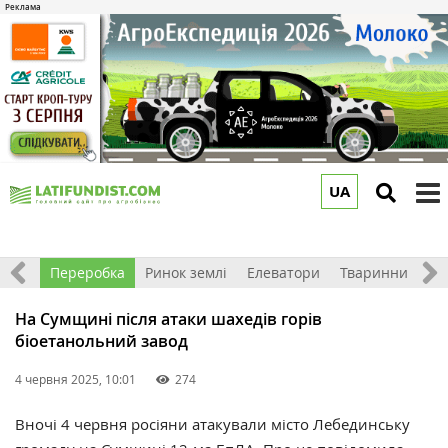
UA
to
m
хніка
Переробка
Ринок землі
Елеватори
Тваринництво
На Сумщині після атаки шахедів горів
біоетанольний завод
4 червня 2025, 10:01
274
Вночі 4 червня росіяни атакували місто Лебединську