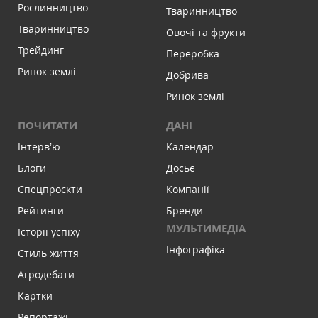
Рослинництво
Тваринництво
Тваринництво
Овочі та фрукти
Трейдинг
Переробка
Ринок землі
Добрива
Ринок землі
ПОЧИТАТИ
ДАНІ
Інтервʼю
Календар
Блоги
Досьє
Спецпроєкти
Компанії
Рейтинги
Бренди
МУЛЬТИМЕДІА
Історії успіху
Інфографіка
Стиль життя
Агродебати
Картки
Репортажі