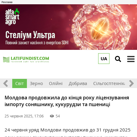
UA
to
m
ація
Світ
Зерно
Олійні
Добрива
Сільгосптехніка
П
Молдова продовжила до кінця року ліцензування
імпорту соняшнику, кукурудзи та пшениці
25 червня 2025, 17:06
54
24 червня уряд Молдови продовжив до 31 грудня 2025