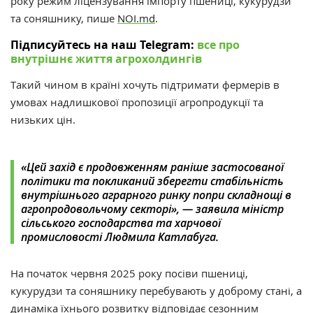
року режим ліцензування імпорту пшениці, кукурудзи
та соняшнику, пише
NOI.md
.
Підписуйтесь на наш Telegram:
все про
внутрішнє життя агрохолдингів
Такий чином в країні хочуть підтримати фермерів в
умовах надлишкової пропозиції агропродукції та
низьких цін.
«Цей захід є продовженням раніше застосованої
політики та покликаний зберегти стабільність
внутрішнього аграрного ринку попри складнощі в
агропродовольчому секторі», — заявила міністр
сільського господарства та харчової
промисловості Людмила Катлабуга.
На початок червня 2025 року посіви пшениці,
кукурудзи та соняшнику перебувають у доброму стані, а
динаміка їхнього розвитку відповідає сезонним