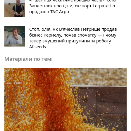
Заплетнюк про ціни, експорт і стратегію
продажів ТАС Агро
Стоп, олія. Як В’ячеслав Петрище продав
бізнес Кернелу, почав спочатку — і чому
тепер змушений призупинити роботу
Allseeds
Матеріали по темі