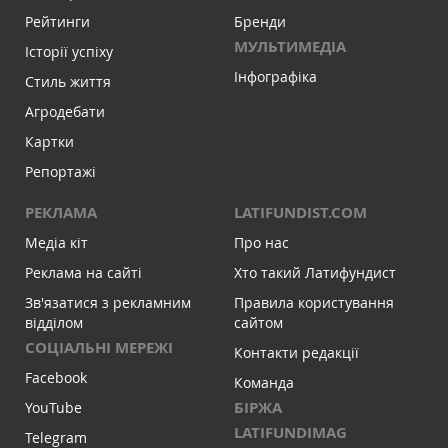
Рейтинги
Бренди
МУЛЬТИМЕДІА
Історії успіху
Інфографіка
Стиль життя
Агродебати
Картки
Репортажі
РЕКЛАМА
LATIFUNDIST.COM
Медіа кіт
Про нас
Реклама на сайті
Хто такий Латифундист
Зв'язатися з рекламним
Правила користування
відділом
сайтом
СОЦІАЛЬНІ МЕРЕЖІ
Контакти редакції
Facebook
Команда
БІРЖА
YouTube
LATIFUNDIMAG
Telegram