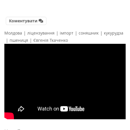
Коментувати
|
|
|
|
Молдова
ліцензування
імпорт
соняшник
кукурудза
|
|
пшениця
Євгенія Ткаченко