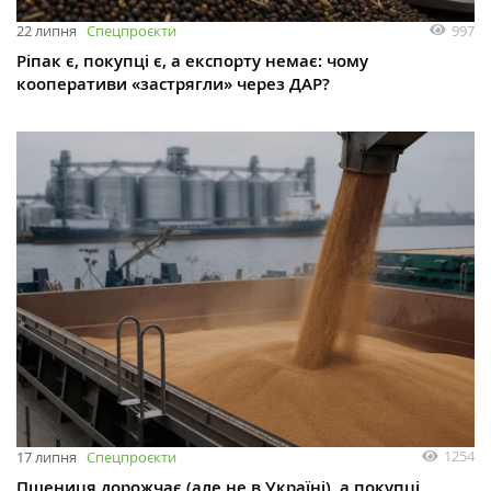
997
22 липня
Спецпроєкти
Ріпак є, покупці є, а експорту немає: чому
кооперативи «застрягли» через ДАР?
1254
17 липня
Спецпроєкти
Пшениця дорожчає (але не в Україні), а покупці