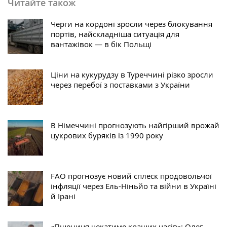
Читайте також
Черги на кордоні зросли через блокування
портів, найскладніша ситуація для
вантажівок — в бік Польщі
Ціни на кукурудзу в Туреччині різко зросли
через перебої з поставками з України
В Німеччині прогнозують найгірший врожай
цукрових буряків із 1990 року
FAO прогнозує новий сплеск продовольчої
інфляції через Ель-Ніньйо та війни в Україні
й Ірані
«Пшениця чекатиме кращих часів»: Олег