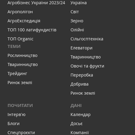
Агробізнес України 2023/24
Україна
Агрополігон
Світ
АгроЕкспедиція
Зерно
ТОП 100 латифундистів
Олійні
ТОП Organic
Сільгосптехніка
ТЕМИ
Елеватори
Рослинництво
Тваринництво
Тваринництво
Овочі та фрукти
Трейдинг
Переробка
Ринок землі
Добрива
Ринок землі
ПОЧИТАТИ
ДАНІ
Інтервʼю
Календар
Блоги
Досьє
Спецпроєкти
Компанії