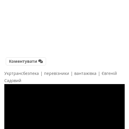
Коментувати
|
|
|
Укртрансбезпека
перевізники
вантажівка
Євгеній
Садовий