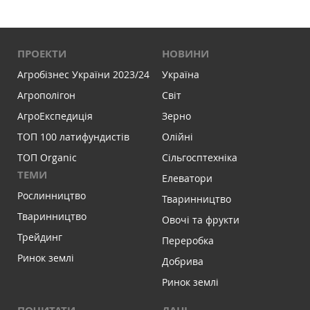
ПРОЕКТИ
НОВИНИ
Агробізнес України 2023/24
Україна
Агрополігон
Світ
АгроЕкспедиція
Зерно
ТОП 100 латифундистів
Олійні
ТОП Organic
Сільгосптехніка
ТЕМИ
Елеватори
Рослинництво
Тваринництво
Тваринництво
Овочі та фрукти
Трейдинг
Переробка
Ринок землі
Добрива
Ринок землі