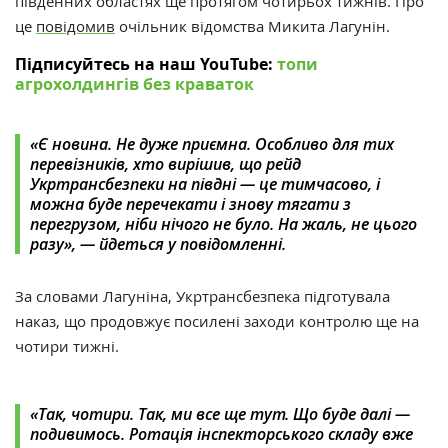
південних областях ще протягом чотирьох тижнів. Про
це
повідомив
очільник відомства
Микита Лагунін.
Підписуйтесь на наш YouTube:
топи
агрохолдингів без краваток
«Є новина. Не дуже приємна.
Особливо для тих
перевізників, хто вирішив, що рейд
Укртрансбезпеки на півдні — це тимчасово, і
можна буде перечекати і знову тягати з
перегрузом, ніби нічого не було.
На жаль, не цього
разу», — йдеться у повідомленні.
За словами Лагуніна,
Укртрансбезпека
підготувала
наказ, що продовжує посилені заходи контролю ще на
чотири тижні.
«Так, чотири. Так, ми все ще тут. Що буде далі —
подивимось.
Ротація інспекторського складу вже