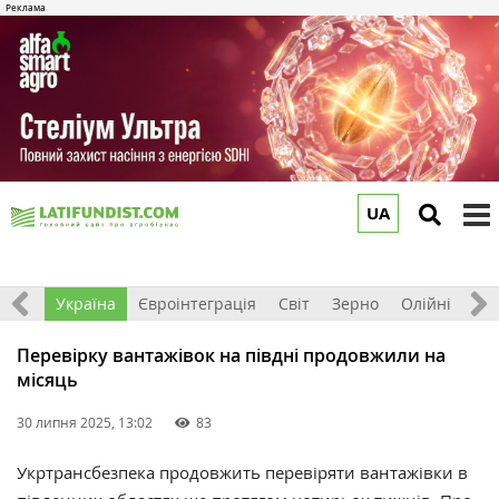
UA
to
m
Все
Україна
Євроінтеграція
Світ
Зерно
Олійні
До
Перевірку вантажівок на півдні продовжили на
місяць
30 липня 2025, 13:02
83
Укртрансбезпека продовжить перевіряти вантажівки в