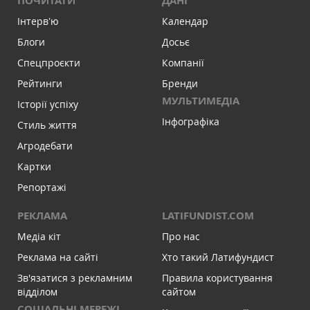
ПОЧИТАТИ
ДАНІ
Інтервʼю
Календар
Блоги
Досьє
Спецпроєкти
Компанії
Рейтинги
Бренди
МУЛЬТИМЕДІА
Історії успіху
Інфографіка
Стиль життя
Агродебати
Картки
Репортажі
РЕКЛАМА
LATIFUNDIST.COM
Медіа кіт
Про нас
Реклама на сайті
Хто такий Латифундист
Зв'язатися з рекламним
Правила користування
відділом
сайтом
СОЦІАЛЬНІ МЕРЕЖІ