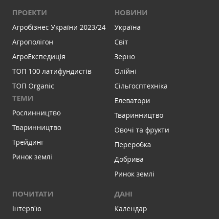
ПРОЕКТИ
НОВИНИ
Агробізнес України 2023/24
Україна
Агрополігон
Світ
АгроЕкспедиція
Зерно
ТОП 100 латифундистів
Олійні
ТОП Organic
Сільгосптехніка
ТЕМИ
Елеватори
Рослинництво
Тваринництво
Тваринництво
Овочі та фрукти
Трейдинг
Переробка
Ринок землі
Добрива
Ринок землі
ПОЧИТАТИ
ДАНІ
Інтервʼю
Календар