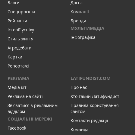
Блоги
Досьє
Спецпроєкти
Компанії
Рейтинги
Бренди
МУЛЬТИМЕДІА
Історії успіху
Інфографіка
Стиль життя
Агродебати
Картки
Репортажі
РЕКЛАМА
LATIFUNDIST.COM
Медіа кіт
Про нас
Реклама на сайті
Хто такий Латифундист
Зв'язатися з рекламним
Правила користування
відділом
сайтом
СОЦІАЛЬНІ МЕРЕЖІ
Контакти редакції
Facebook
Команда