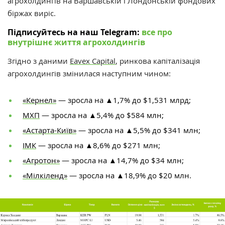
агрохолдингів на Варшавській і Лондонській фондових
біржах виріс.
Підписуйтесь на наш Telegram:
все про
внутрішнє життя агрохолдингів
Згідно з даними
Eavex Capital
, ринкова капіталізація
агрохолдингів змінилася наступним чином:
«Кернел»
— зросла на ▲1,7% до $1,531 млрд;
МХП
— зросла на ▲5,4% до $584 млн;
«Астарта-Київ»
— зросла на ▲5,5% до $341 млн;
ІМК
— зросла на ▲8,6% до $271 млн;
«Агротон»
— зросла на ▲14,7% до $34 млн;
«Мілкіленд»
— зросла на ▲18,9% до $20 млн.