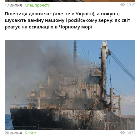
1319
17 липня
Спецпроєкти
Пшениця дорожчає (але не в Україні), а покупці
шукають заміну нашому і російському зерну: як світ
реагує на ескалацію в Чорному морі
3872
20 липня
Блоги