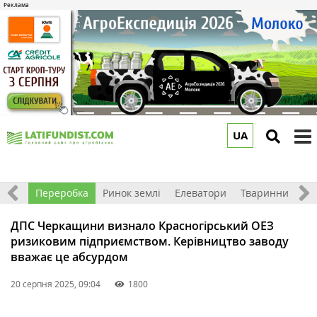
UA
to
m
хніка
Переробка
Ринок землі
Елеватори
Тваринництво
ДПС Черкащини визнало Красногірський ОЕЗ
ризиковим підприємством. Керівництво заводу
вважає це абсурдом
20 серпня 2025, 09:04
1800