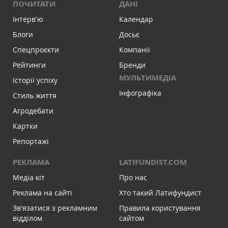
ПОЧИТАТИ
ДАНІ
Інтервʼю
Календар
Блоги
Досьє
Спецпроєкти
Компанії
Рейтинги
Бренди
МУЛЬТИМЕДІА
Історії успіху
Інфографіка
Стиль життя
Агродебати
Картки
Репортажі
РЕКЛАМА
LATIFUNDIST.COM
Медіа кіт
Про нас
Реклама на сайті
Хто такий Латифундист
Зв'язатися з рекламним
Правила користування
відділом
сайтом