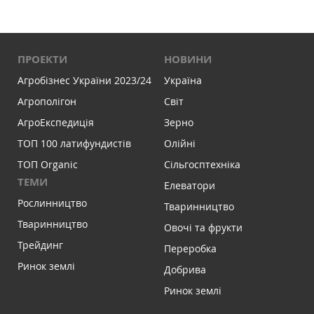
ПРОЕКТИ
НОВИНИ
Агробізнес України 2023/24
Україна
Агрополігон
Світ
АгроЕкспедиція
Зерно
ТОП 100 латифундистів
Олійні
ТОП Organic
Сільгосптехніка
ТЕМИ
Елеватори
Рослинництво
Тваринництво
Тваринництво
Овочі та фрукти
Трейдинг
Переробка
Ринок землі
Добрива
Ринок землі