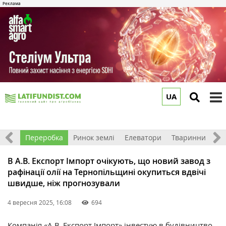
UA
to
m
хніка
Переробка
Ринок землі
Елеватори
Тваринництво
В А.В. Експорт Імпорт очікують, що новий завод з
рафінації олії на Тернопільщині окупиться вдвічі
швидше, ніж прогнозували
4 вересня 2025, 16:08
694
Компанія «А.В. Експорт Імпорт» інвестую в будівництво