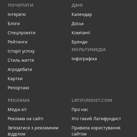
ПОЧИТАТИ
ДАНІ
Інтервʼю
Календар
Блоги
Досьє
Спецпроєкти
Компанії
Рейтинги
Бренди
МУЛЬТИМЕДІА
Історії успіху
Інфографіка
Стиль життя
Агродебати
Картки
Репортажі
РЕКЛАМА
LATIFUNDIST.COM
Медіа кіт
Про нас
Реклама на сайті
Хто такий Латифундист
Зв'язатися з рекламним
Правила користування
відділом
сайтом