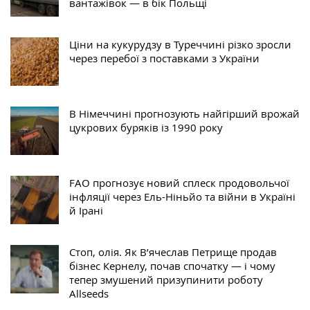
вантажівок — в бік Польщі
Ціни на кукурудзу в Туреччині різко зросли
через перебої з поставками з України
В Німеччині прогнозують найгірший врожай
цукрових буряків із 1990 року
FAO прогнозує новий сплеск продовольчої
інфляції через Ель-Ніньйо та війни в Україні
й Ірані
Стоп, олія. Як В’ячеслав Петрище продав
бізнес Кернелу, почав спочатку — і чому
тепер змушений призупинити роботу
Allseeds