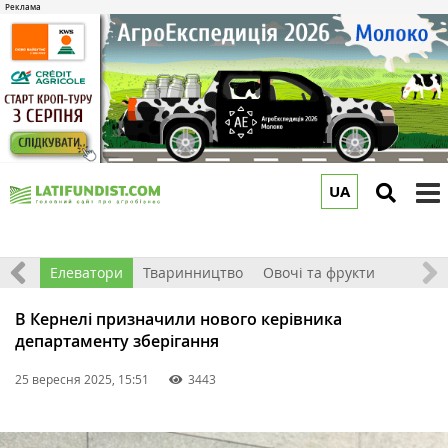
UA
to
m
землі
Елеватори
Тваринництво
Овочі та фрукти
В Кернелі призначили нового керівника
департаменту зберігання
25 вересня 2025, 15:51
3443