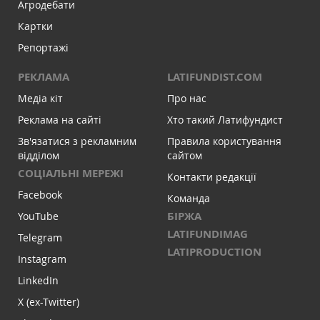
Агродебати
Картки
Репортажі
РЕКЛАМА
LATIFUNDIST.COM
Медіа кіт
Про нас
Реклама на сайті
Хто такий Латифундист
Зв'язатися з рекламним
Правила користування
відділом
сайтом
СОЦІАЛЬНІ МЕРЕЖІ
Контакти редакції
Facebook
Команда
БІРЖА
YouTube
LATIFUNDIMAG
Telegram
LATIPRODUCTION
Instagram
LinkedIn
X (ex-Twitter)