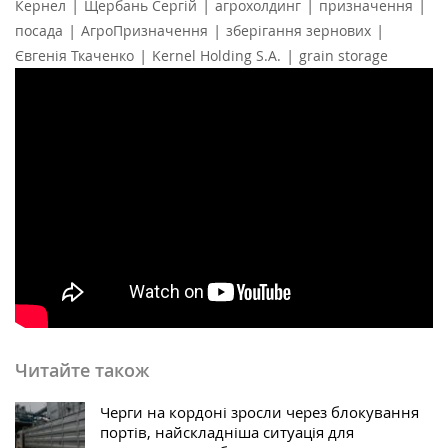
|
|
|
|
Кернел
Щербань Сергій
агрохолдинг
призначення
|
|
|
посада
АгроПризначення
зберігання зернових
|
|
Євгенія Ткаченко
Kernel Holding S.A.
grain storage
Читайте також
Черги на кордоні зросли через блокування
портів, найскладніша ситуація для