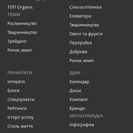
ТОП Organic
Сільгосптехніка
ТЕМИ
Елеватори
Рослинництво
Тваринництво
Тваринництво
Овочі та фрукти
Трейдинг
Переробка
Ринок землі
Добрива
Ринок землі
ПОЧИТАТИ
ДАНІ
Інтервʼю
Календар
Блоги
Досьє
Спецпроєкти
Компанії
Рейтинги
Бренди
МУЛЬТИМЕДІА
Історії успіху
Інфографіка
Стиль життя