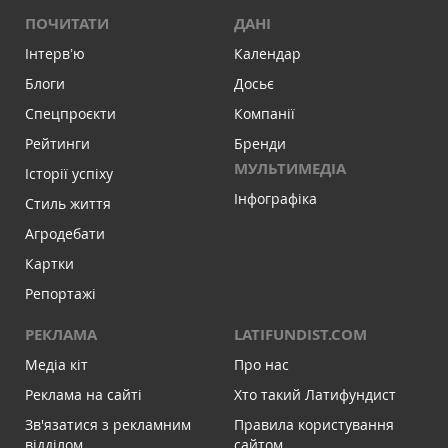
ПОЧИТАТИ
ДАНІ
Інтервʼю
Календар
Блоги
Досьє
Спецпроєкти
Компанії
Рейтинги
Бренди
МУЛЬТИМЕДІА
Історії успіху
Інфографіка
Стиль життя
Агродебати
Картки
Репортажі
РЕКЛАМА
LATIFUNDIST.COM
Медіа кіт
Про нас
Реклама на сайті
Хто такий Латифундист
Зв'язатися з рекламним
Правила користування
відділом
сайтом