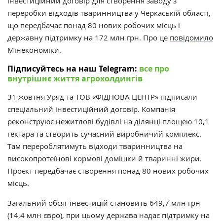
інвестиційний договір для створення заводу з
переробки відходів тваринництва у Черкаській області,
що передбачає понад 80 нових робочих місць і
державну підтримку на 172 млн грн. Про це
повідомило
Мінекономіки.
Підписуйтесь на наш Telegram:
все про
внутрішнє життя агрохолдингів
31 жовтня Уряд та ТОВ «ФІДНОВА ЦЕНТР» підписали
спеціальний інвестиційний договір. Компанія
реконструює нежитлові будівлі на ділянці площею 10,1
гектара та створить сучасний виробничий комплекс.
Там перероблятимуть відходи тваринництва на
високопротеїнові кормові домішки й тваринні жири.
Проєкт передбачає створення понад 80 нових робочих
місць.
Загальний обсяг інвестицій становить 649,7 млн грн
(14,4 млн євро), при цьому держава надає підтримку на