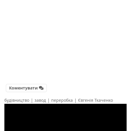
Коментувати
|
|
|
будівництво
завод
переробка
Євгенія Ткаченко