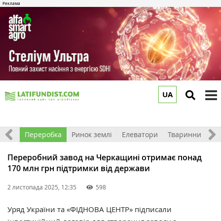
UA
to
m
хніка
Переробка
Ринок землі
Елеватори
Тваринництво
Переробний завод на Черкащині отримає понад
170 млн грн підтримки від держави
2 листопада 2025, 12:35
598
Уряд України та «ФІДНОВА ЦЕНТР» підписали