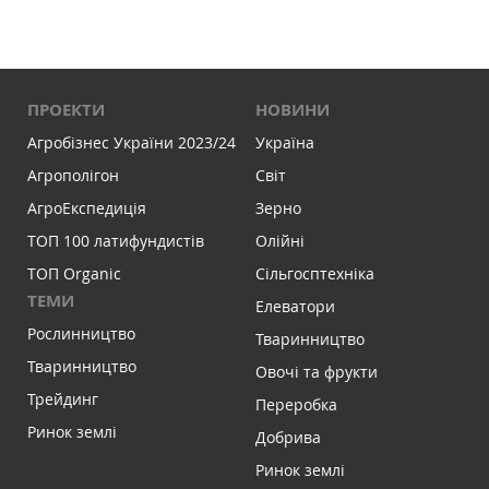
ПРОЕКТИ
НОВИНИ
Агробізнес України 2023/24
Україна
Агрополігон
Світ
АгроЕкспедиція
Зерно
ТОП 100 латифундистів
Олійні
ТОП Organic
Сільгосптехніка
ТЕМИ
Елеватори
Рослинництво
Тваринництво
Тваринництво
Овочі та фрукти
Трейдинг
Переробка
Ринок землі
Добрива
Ринок землі