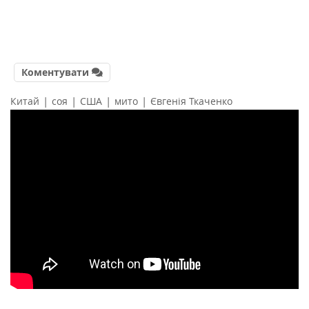
Коментувати
|
|
|
|
Китай
соя
США
мито
Євгенія Ткаченко