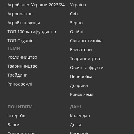
Агробізнес України 2023/24
Україна
Агрополігон
Світ
АгроЕкспедиція
Зерно
ТОП 100 латифундистів
Олійні
ТОП Organic
Сільгосптехніка
ТЕМИ
Елеватори
Рослинництво
Тваринництво
Тваринництво
Овочі та фрукти
Трейдинг
Переробка
Ринок землі
Добрива
Ринок землі
ПОЧИТАТИ
ДАНІ
Інтервʼю
Календар
Блоги
Досьє
Спецпроєкти
Компанії