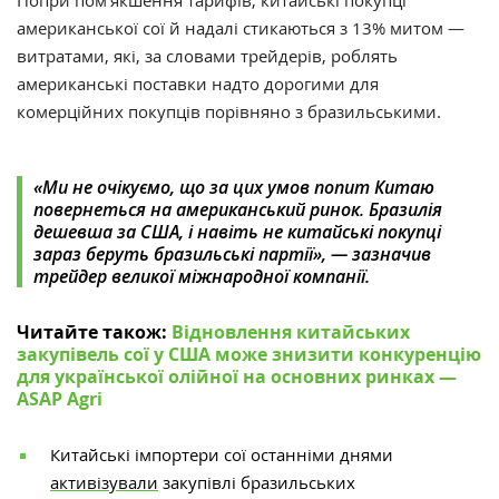
Попри пом’якшення тарифів, китайські покупці
американської сої й надалі стикаються з 13% митом —
витратами, які, за словами трейдерів, роблять
американські поставки надто дорогими для
комерційних покупців порівняно з бразильськими.
«Ми не очікуємо, що за цих умов попит Китаю
повернеться на американський ринок. Бразилія
дешевша за США, і навіть не китайські покупці
зараз беруть бразильські партії», — зазначив
трейдер великої міжнародної компанії.
Читайте також:
Відновлення китайських
закупівель сої у США може знизити конкуренцію
для української олійної на основних ринках —
ASAP Agri
Китайські імпортери сої останніми днями
активізували
закупівлі бразильських