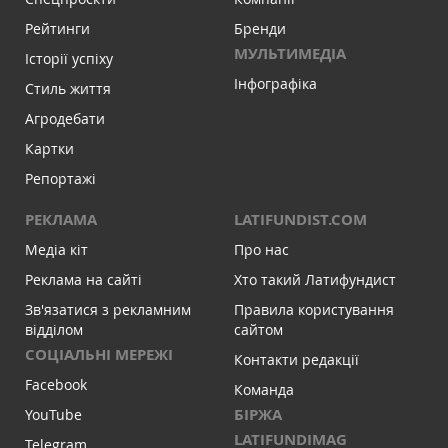
Рейтинги
Бренди
МУЛЬТИМЕДІА
Історії успіху
Інфографіка
Стиль життя
Агродебати
Картки
Репортажі
РЕКЛАМА
LATIFUNDIST.COM
Медіа кіт
Про нас
Реклама на сайті
Хто такий Латифундист
Зв'язатися з рекламним
Правила користування
відділом
сайтом
СОЦІАЛЬНІ МЕРЕЖІ
Контакти редакції
Facebook
Команда
БІРЖА
YouTube
LATIFUNDIMAG
Telegram