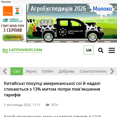
UA
to
m
ація
Світ
Зерно
Олійні
Добрива
Сільгосптехніка
П
Китайські покупці американської сої й надалі
стикаються з 13% митом попри помʼякшення
тарифів
5 листопада 2025, 17:11
7074
Китай призупинить мита на імпорт товарів зі США,