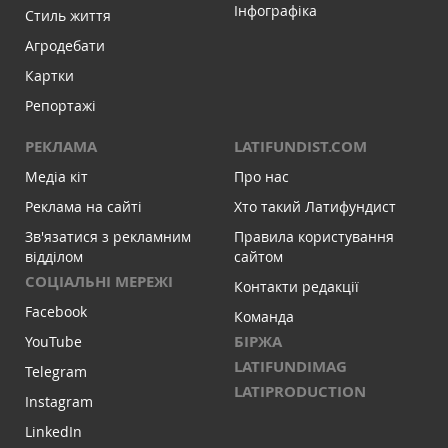
Інфографіка
Стиль життя
Агродебати
Картки
Репортажі
РЕКЛАМА
LATIFUNDIST.COM
Медіа кіт
Про нас
Реклама на сайті
Хто такий Латифундист
Зв'язатися з рекламним
Правила користування
відділом
сайтом
СОЦІАЛЬНІ МЕРЕЖІ
Контакти редакції
Facebook
Команда
БІРЖА
YouTube
LATIFUNDIMAG
Telegram
LATIPRODUCTION
Instagram
LinkedIn