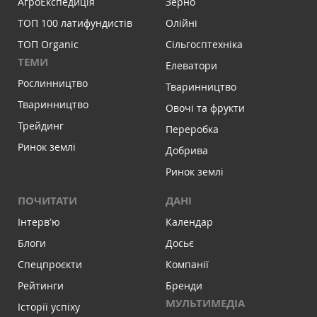
АгроЕкспедиція
Зерно
ТОП 100 латифундистів
Олійні
ТОП Organic
Сільгосптехніка
ТЕМИ
Елеватори
Рослинництво
Тваринництво
Тваринництво
Овочі та фрукти
Трейдинг
Переробка
Ринок землі
Добрива
Ринок землі
ПОЧИТАТИ
ДАНІ
Інтервʼю
Календар
Блоги
Досьє
Спецпроєкти
Компанії
Рейтинги
Бренди
МУЛЬТИМЕДІА
Історії успіху