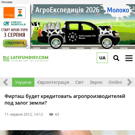
UA
to
m
Все
Україна
Євроінтеграція
Світ
Зерно
Олійні
До
Фирташ будет кредитовать агропроизводителей
под залог земли?
11 червня 2012, 14:12
43