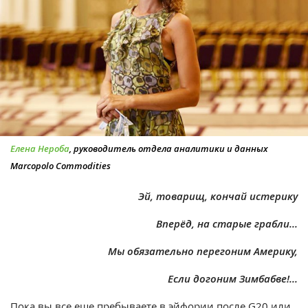
Елена Нероба
, руководитель отдела аналитики и данных
Marcopolo Commodities
Эй, товарищ, кончай истерику
Вперёд, на старые грабли...
Мы обязательно перегоним Америку,
Если догоним Зимбабве!...
Пока вы все еще пребываете в эйфории после G20 или