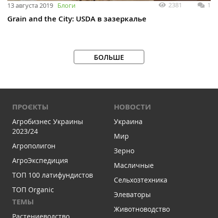
2381
1
13 августа 2019
Блоги
Grain and the City: USDA в зазеркалье
БОЛЬШЕ
ПРОЄКТЫ
НОВОСТИ
Агробизнес Украины
Украина
2023/24
Мир
Агрополигон
Зерно
АгроЭкспедиция
Масличные
ТОП 100 латифундистов
Сельхозтехника
ТОП Organic
Элеваторы
ТЕМЫ
Животноводство
Растениеводство