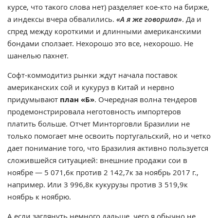
курсе, что такого слова нет) разделяет кое-кто на бирже,
а индексы вчера обвалились.
«А я же говорила»
. Да и
спред между короткими и длинными американскими
бондами сползает. Нехорошо это все, нехорошо. Не
шанелью пахнет.
Софт-коммодитиз рынки ждут начала поставок
американских сой и кукуруз в Китай и нервно
придумывают
план «Б»
. Очередная волна тендеров
продемонстрировала неготовность импортеров
платить больше. Отчет Минторговли Бразилии не
только помогает мне освоить португальский, но и четко
дает понимание того, что Бразилия активно пользуется
сложившейся ситуацией: внешние продажи сои в
ноябре — 5 071,6к против 2 142,7к за ноябрь 2017 г.,
например. Или 3 996,8к кукурузы против 3 519,9к
ноябрь к ноябрю.
А если заглянуть немного дальше, чего я обычно не