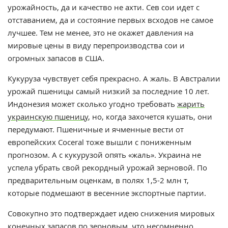
урожайность, да и качество не ахти. Сев сои идет с
отставанием, да и состояние первых всходов не самое
лучшее. Тем не менее, это не окажет давления на
мировые цены в виду перепроизводства сои и
огромных запасов в США.
Кукуруза чувствует себя прекрасно. А жаль. В Австралии
урожай пшеницы самый низкий за последние 10 лет.
Индонезия может сколько угодно требовать
жарить
украинскую пшеницу
, но, когда захочется кушать, они
передумают. Пшеничные и ячменные вести от
европейских Сoceral тоже вышли с пониженным
прогнозом. А с кукурузой опять «жаль». Украина не
успела убрать свой рекордный урожай зерновой. По
предварительным оценкам, в полях 1,5-2 млн т,
которые подмешают в весенние экспортные партии.
Совокупно это подтверждает идею снижения мировых
конечных запасов по зерновым, что несомненно