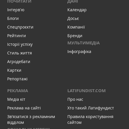
ПОЧИТАТИ
ДАНІ
Інтервʼю
Календар
Блоги
Досьє
Спецпроєкти
Компанії
Рейтинги
Бренди
МУЛЬТИМЕДІА
Історії успіху
Інфографіка
Стиль життя
Агродебати
Картки
Репортажі
РЕКЛАМА
LATIFUNDIST.COM
Медіа кіт
Про нас
Реклама на сайті
Хто такий Латифундист
Зв'язатися з рекламним
Правила користування
відділом
сайтом