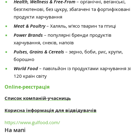
Health, Wellness & Free-From
– органічні, веганські,
безглютенові, без цукру, збагачені та фортифіковані
продукти харчування
Meat & Poultry
– Халяль, м'ясо тварин та птиці
Power Brands
– популярні бренди продуктів
харчування, снеків, напоїв
Pulses, Grains & Cereals
– зерно, боби, рис, крупи,
борошно
World Food
– павільйон із продуктами харчування зі
120 країн світу
Online-реєстрація
Список компаній-учасниць
Корисна інформація для відвідувачів
https://www.gulfood.com/
На мапі