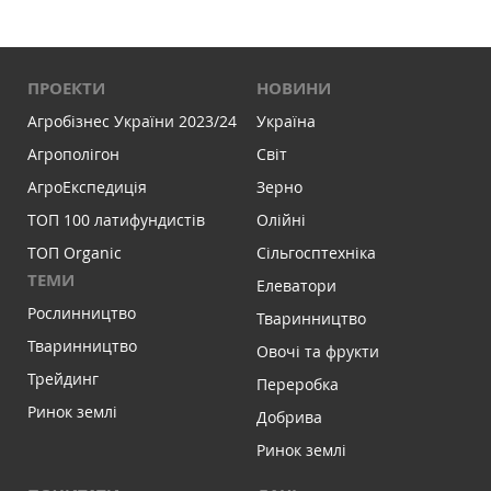
ПРОЕКТИ
НОВИНИ
Агробізнес України 2023/24
Україна
Агрополігон
Світ
АгроЕкспедиція
Зерно
ТОП 100 латифундистів
Олійні
ТОП Organic
Сільгосптехніка
ТЕМИ
Елеватори
Рослинництво
Тваринництво
Тваринництво
Овочі та фрукти
Трейдинг
Переробка
Ринок землі
Добрива
Ринок землі