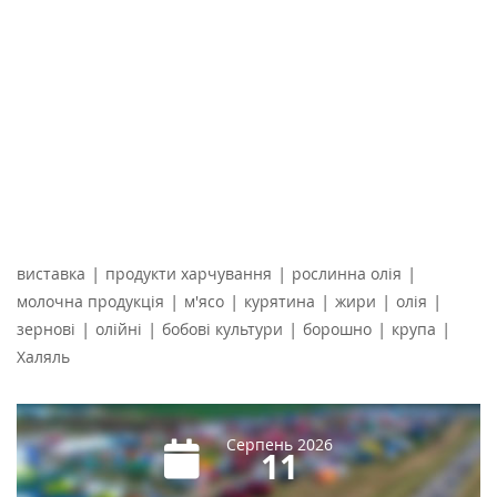
|
|
|
виставка
продукти харчування
рослинна олія
|
|
|
|
|
молочна продукція
м'ясо
курятина
жири
олія
|
|
|
|
|
зернові
олійні
бобові культури
борошно
крупа
Халяль
Серпень 2026
11