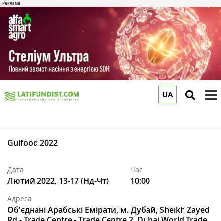
UA
to
m
Gulfood 2022
Дата
Час
Лютий 2022, 13-17 (Нд-Чт)
10:00
Адреса
Обʼєднані Арабські Емірати, м. Дубай, Sheikh Zayed
Rd - Trade Centre - Trade Centre 2, Dubai World Trade