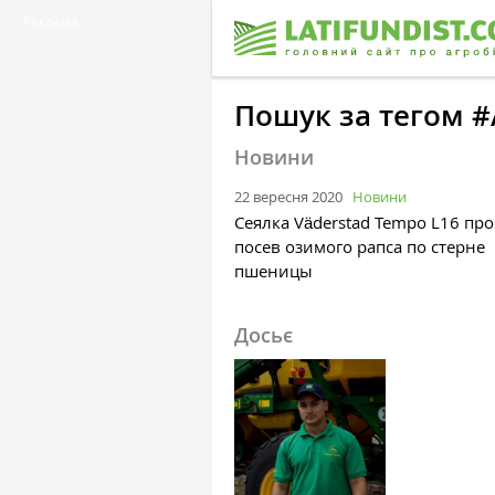
Реклама
Пошук за тегом #
Новини
22 вересня 2020
Новини
Сеялка Väderstad Tempo L16 пр
посев озимого рапса по стерне
пшеницы
Досьє