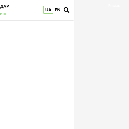
НДАР
Реклама
UA
EN
инг