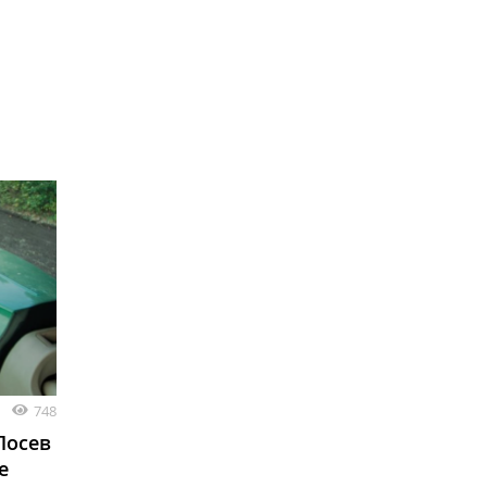
748
Посев
е