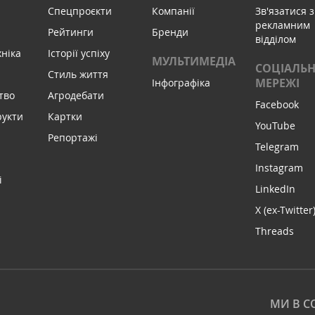
Спецпроєкти
Компанії
Зв'язатися з
рекламним
Рейтинги
Бренди
відділом
хніка
Історії успіху
МУЛЬТИМЕДІА
СОЦІАЛЬН
Стиль життя
МЕРЕЖІ
Інфографіка
тво
Агродебати
Facebook
рукти
Картки
YouTube
Репортажі
Telegram
Instagram
і
LinkedIn
X (ex-Twitter
Threads
МИ В С