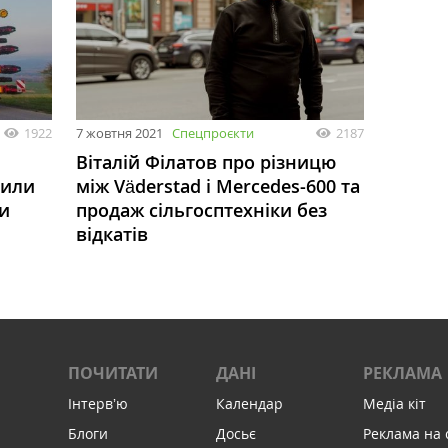
1922
7 жовтня 2021
Спецпроєкти
2187
Віталій Філатов про різницю
 или
між Väderstad і Mercedes-600 та
и
продаж сільгосптехніки без
відкатів
ПОЧИТАТИ
ДАНІ
РЕКЛАМА
Інтервʼю
Календар
Медіа кіт
Блоги
Досьє
Реклама на 