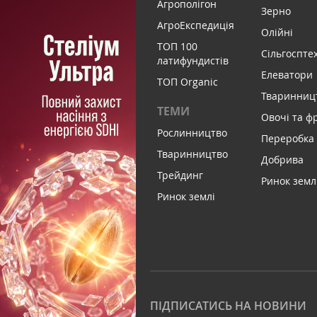
Агрополігон
Зерно
АгроЕкспедиція
Олійні
ТОП 100
Сільгоспте
латифундистів
Елеватори
ТОП Organic
Тваринниц
ТЕМИ
Овочі та ф
Рослинництво
Переробка
Тваринництво
Добрива
Трейдинг
Ринок земл
Ринок землі
ПІДПИСАТИСЬ НА НОВИНИ