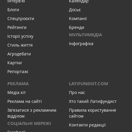
Інтервʼю
Календар
Блоги
Досьє
Спецпроєкти
Компанії
Рейтинги
Бренди
МУЛЬТИМЕДІА
Історії успіху
Інфографіка
Стиль життя
Агродебати
Картки
Репортажі
РЕКЛАМА
LATIFUNDIST.COM
Медіа кіт
Про нас
Реклама на сайті
Хто такий Латифундист
Зв'язатися з рекламним
Правила користування
відділом
сайтом
СОЦІАЛЬНІ МЕРЕЖІ
Контакти редакції