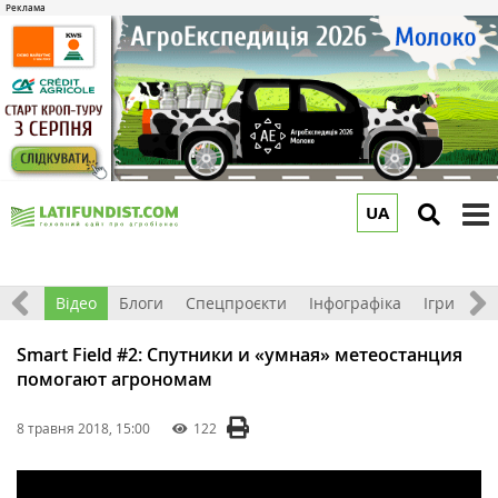
UA
to
m
рв'ю
Відео
Блоги
Спецпроєкти
Інфографіка
Ігри
Ре
Smart Field #2: Спутники и «умная» метеостанция
помогают агрономам
8 травня 2018, 15:00
122