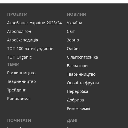
ПРОЕКТИ
НОВИНИ
Агробізнес України 2023/24
Україна
Агрополігон
Світ
АгроЕкспедиція
Зерно
ТОП 100 латифундистів
Олійні
ТОП Organic
Сільгосптехніка
ТЕМИ
Елеватори
Рослинництво
Тваринництво
Тваринництво
Овочі та фрукти
Трейдинг
Переробка
Ринок землі
Добрива
Ринок землі
ПОЧИТАТИ
ДАНІ