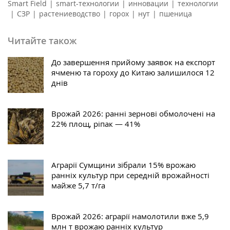
Smart Field
|
smart-технологии
|
инновации
|
технологии
|
СЗР
|
растениеводство
|
горох
|
нут
|
пшеница
Читайте також
До завершення прийому заявок на експорт
ячменю та гороху до Китаю залишилося 12
днів
Врожай 2026: ранні зернові обмолочені на
22% площ, ріпак — 41%
Аграрії Сумщини зібрали 15% врожаю
ранніх культур при середній врожайності
майже 5,7 т/га
Врожай 2026: аграрії намолотили вже 5,9
млн т врожаю ранніх культур