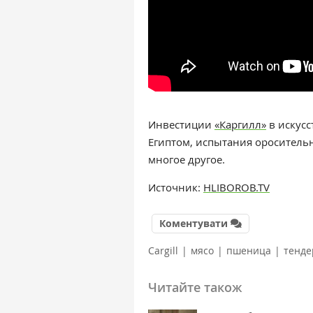
Инвестиции
«Каргилл»
в искусс
Египтом, испытания оросител
многое другое.
Источник:
HLIBOROB.TV
Коментувати
Cargill
|
мясо
|
пшеница
|
тенде
Читайте також