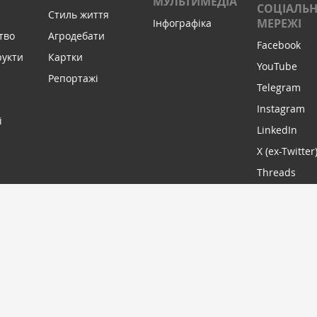
МУЛЬТИМЕДІА
СОЦІАЛЬН
Стиль життя
МЕРЕЖІ
Інфографіка
тво
Агродебати
Facebook
рукти
Картки
YouTube
Репортажі
Telegram
Instagram
і
LinkedIn
X (ex-Twitter
Threads
МИ В С
ПІДПИСАТИСЬ