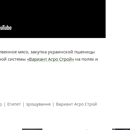
твенное мясо, закупка украинской пшеницы
ьной системы
«Вариант Агро Строй»
на полях и
р
|
Египет
|
зрошування
|
Вариант Агро Строй