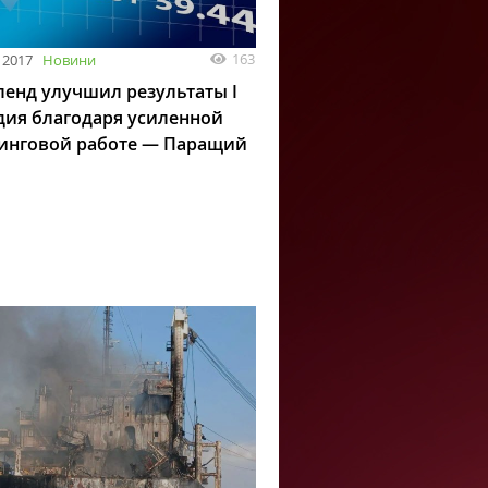
163
 2017
Новини
енд улучшил результаты I
дия благодаря усиленной
инговой работе — Паращий