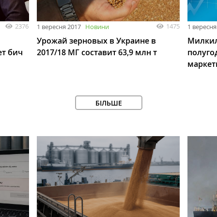
2376
1475
1 вересня 2017
Новини
1 вересня
Урожай зерновых в Украине в
Милкил
ет бич
2017/18 МГ составит 63,9 млн т
полуго
маркет
БІЛЬШЕ