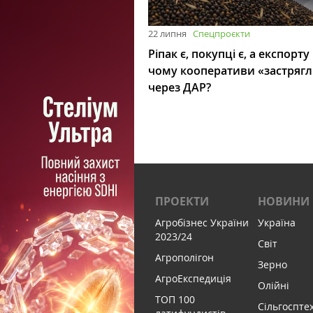
22 липня
Спецпроєкти
Ріпак є, покупці є, а експорту
чому кооперативи «застряг
через ДАР?
ПРОЕКТИ
НОВИНИ
Агробізнес України
Україна
2023/24
Світ
Агрополігон
Зерно
АгроЕкспедиція
Олійні
ТОП 100
Сільгоспте