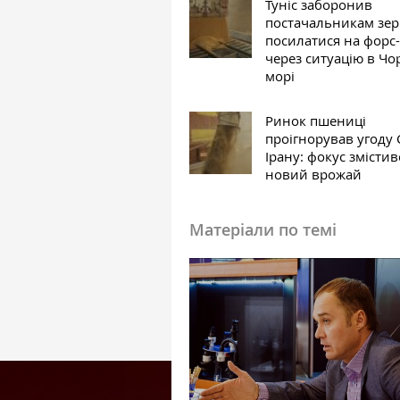
Туніс заборонив
постачальникам зе
посилатися на форс
через ситуацію в Ч
морі
Ринок пшениці
проігнорував угоду
Ірану: фокус змістив
новий врожай
Матеріали по темі