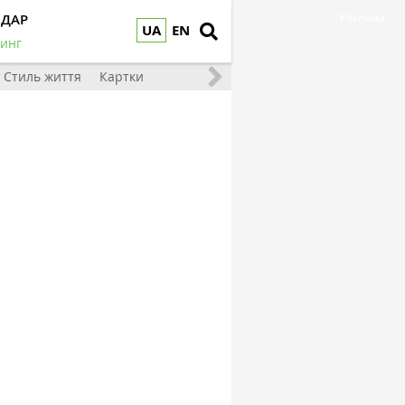
НДАР
Реклама
UA
EN
инг
Стиль життя
Картки