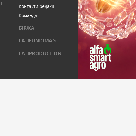
І
Контакти редакції
Команда
БІРЖА
LATIFUNDIMAG
LATIPRODUCTION
)
ОЦІАЛЬНИХ МЕРЕЖАХ