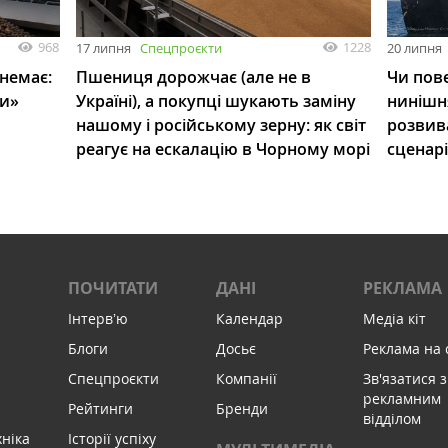
968
1228
17 липня
Спецпроєкти
20 липня
 немає:
Пшениця дорожчає (але не в
Чи пове
ли»
Україні), а покупці шукають заміну
нинішн
нашому і російському зерну: як світ
розвив
реагує на ескалацію в Чорному морі
сценар
ПОЧИТАТИ
ДАНІ
РЕКЛАМА
Інтервʼю
Календар
Медіа кіт
Блоги
Досьє
Реклама на 
Спецпроєкти
Компанії
Зв'язатися з
рекламним
Рейтинги
Бренди
відділом
хніка
Історії успіху