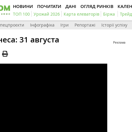
НОВИНИ
ПОЧИТАТИ
ДАНІ
ОГЛЯД РИНКІВ
КАЛЕ
ТОП 100
Урожай 2026
Карта елеваторів
Біржа
Трейд
пецпроєкти
Інфографіка
Ігри
Репортажі
Історії успіху
еса: 31 августа
Реклама