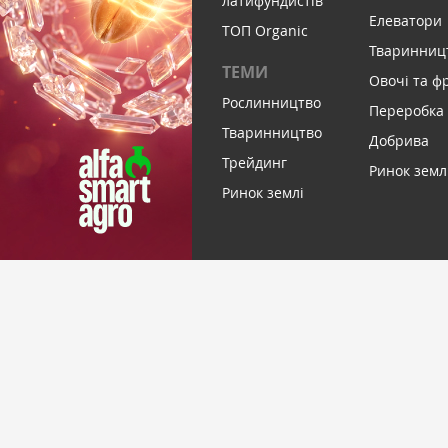
латифундистів
Елеватори
ТОП Organic
Тваринниц
ТЕМИ
Овочі та ф
Рослинництво
Переробка
Тваринництво
Добрива
Трейдинг
Ринок земл
Ринок землі
ПІДПИСАТИСЬ НА НОВИНИ