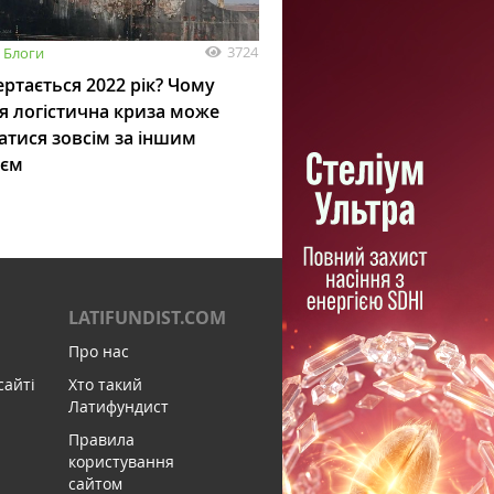
3724
Блоги
ртається 2022 рік? Чому
я логістична криза може
атися зовсім за іншим
ієм
LATIFUNDIST.COM
Про нас
сайті
Хто такий
Латифундист
Правила
користування
сайтом