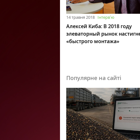
14 травня 2018
Інтервʼю
Алексей Киба: В 2018 году
элеваторный рынок настигн
«быстрого монтажа»
Популярне на сайті