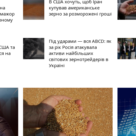
В США хочуть, щоб Іран
рна
купував американське
-мажор
зерно за розморожені гроші
орному
Під ударами — вся ABCD: як
 США та
за рік Росія атакувала
ся на
активи найбільших
світових зернотрейдерів в
Україні