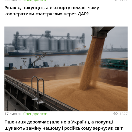
Ріпак є, покупці є, а експорту немає: чому
кооперативи «застрягли» через ДАР?
1327
17 липня
Спецпроєкти
Пшениця дорожчає (але не в Україні), а покупці
шукають заміну нашому і російському зерну: як світ