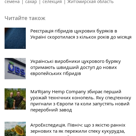
|
|
|
семена
сахар
селекция
Житомирская область
Читайте також
Реєстрація гібридів цукрових буряків в
Україні скоротилася з кількох років до місяця
Українські виробники цукрового буряку
отримають швидший доступ до нових
європейських гібридів
Ma'Rijany Hemp Company збирає перший
урожай технічних конопель. Яку спецтехніку
пригнали з Європи та коли запустять новий
переробний завод
АгроЕкспедиція. Північ: що з якістю ранніх
зернових та як пережили спеку кукурудза,