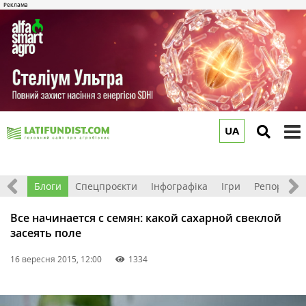
UA
to
m
Відео
Блоги
Спецпроєкти
Інфографіка
Ігри
Репортажі
Все начинается с семян: какой сахарной свеклой
засеять поле
16 вересня 2015, 12:00
1334