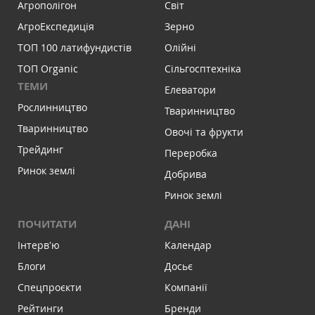
Агрополігон
Світ
АгроЕкспедиція
Зерно
ТОП 100 латифундистів
Олійні
ТОП Organic
Сільгосптехніка
ТЕМИ
Елеватори
Рослинництво
Тваринництво
Тваринництво
Овочі та фрукти
Трейдинг
Переробка
Ринок землі
Добрива
Ринок землі
ПОЧИТАТИ
ДАНІ
Інтервʼю
Календар
Блоги
Досьє
Спецпроєкти
Компанії
Рейтинги
Бренди