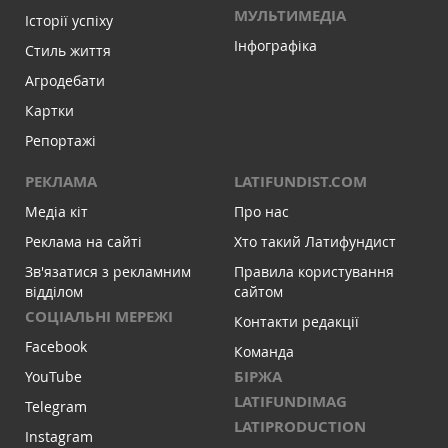
МУЛЬТИМЕДІА
Історії успіху
Інфографіка
Стиль життя
Агродебати
Картки
Репортажі
РЕКЛАМА
LATIFUNDIST.COM
Медіа кіт
Про нас
Реклама на сайті
Хто такий Латифундист
Зв'язатися з рекламним
Правила користування
відділом
сайтом
СОЦІАЛЬНІ МЕРЕЖІ
Контакти редакції
Facebook
Команда
БІРЖА
YouTube
LATIFUNDIMAG
Telegram
LATIPRODUCTION
Instagram