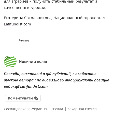
для аграриев – получить стабильный результат и
качественные урожаи.
Екатерина Сокольникова, Национальный агропортал
Latifundist.com
Реклама
Новини з полів
Погляди, висловлені в цій публікації, є особистою
думкою автора і не обов’язково відображають позицію
редакції Latifundist.com.
Коментувати
|
|
|
Сесвандерхаве-Украина
свекла
сахарная свекла