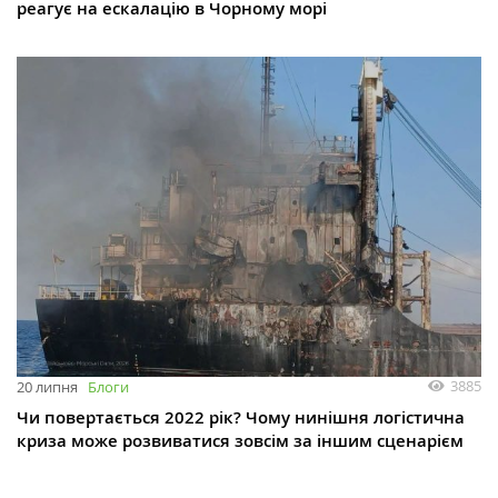
реагує на ескалацію в Чорному морі
3885
20 липня
Блоги
Чи повертається 2022 рік? Чому нинішня логістична
криза може розвиватися зовсім за іншим сценарієм