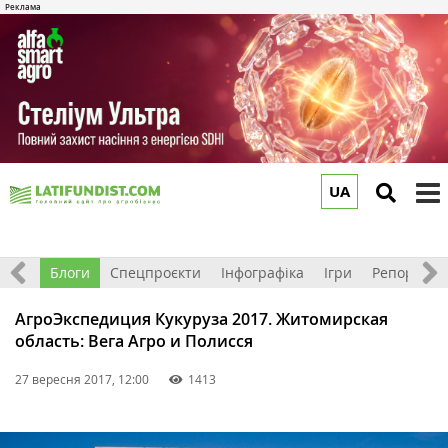
UA
to
m
Відео
Блоги
Спецпроєкти
Інфографіка
Ігри
Репортажі
АгроЭкспедиция Кукуруза 2017. Житомирская
область: Вега Агро и Полисся
27 вересня 2017, 12:00
1413