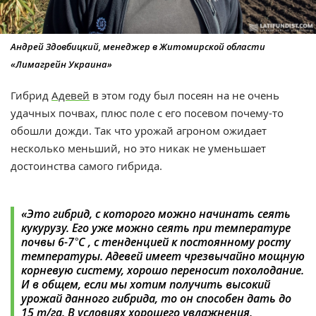
Андрей Здовбицкий, менеджер в Житомирской области
«Лимагрейн Украина»
Гибрид
Адевей
в этом году был посеян на не очень
удачных почвах, плюс поле с его посевом почему-то
обошли дожди. Так что урожай агроном ожидает
несколько меньший, но это никак не уменьшает
достоинства самого гибрида.
«Это гибрид, с которого можно начинать сеять
кукурузу. Его уже можно сеять при температуре
почвы 6-7°С , с тенденцией к постоянному росту
температуры. Адевей имеет чрезвычайно мощную
корневую систему, хорошо переносит похолодание.
И в общем, если мы хотим получить высокий
урожай данного гибрида, то он способен дать до
15 т/га. В условиях хорошего увлажнения,