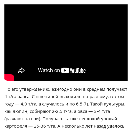
По его утверждению, ежегодно они в среднем получают
4 т/га рапса. С пшеницей выходило по-разному: в этом
году — 4,9 т/га, а случалось и по 6,5-7). Такой культуры,
как люпин, собирают 2-2,5 т/га, а овса — 3-4 т/га
(раздают на паи). Получают также неплохой урожай
картофеля — 25-36 т/га. А несколько лет назад удалось