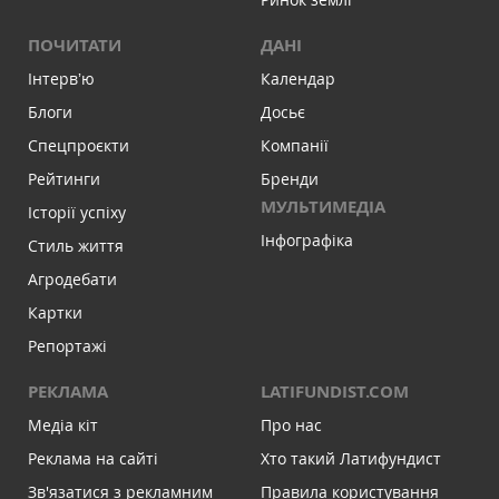
ПОЧИТАТИ
ДАНІ
Інтервʼю
Календар
Блоги
Досьє
Спецпроєкти
Компанії
Рейтинги
Бренди
МУЛЬТИМЕДІА
Історії успіху
Інфографіка
Стиль життя
Агродебати
Картки
Репортажі
РЕКЛАМА
LATIFUNDIST.COM
Медіа кіт
Про нас
Реклама на сайті
Хто такий Латифундист
Зв'язатися з рекламним
Правила користування