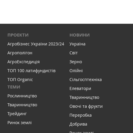
ПРОЕКТИ
НОВИНИ
Агробізнес України 2023/24
Україна
Агрополігон
Світ
АгроЕкспедиція
Зерно
ТОП 100 латифундистів
Олійні
ТОП Organic
Сільгосптехніка
ТЕМИ
Елеватори
Рослинництво
Тваринництво
Тваринництво
Овочі та фрукти
Трейдинг
Переробка
Ринок землі
Добрива
Ринок землі