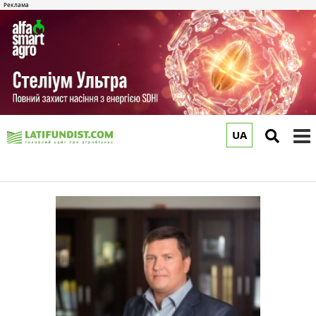
UA
to
m