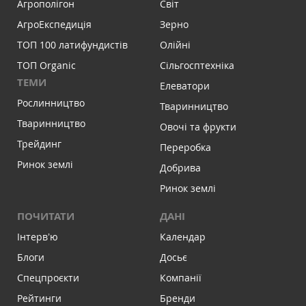
Агрополігон
Світ
АгроЕкспедиція
Зерно
ТОП 100 латифундистів
Олійні
ТОП Organic
Сільгосптехніка
ТЕМИ
Елеватори
Рослинництво
Тваринництво
Тваринництво
Овочі та фрукти
Трейдинг
Переробка
Ринок землі
Добрива
Ринок землі
ПОЧИТАТИ
ДАНІ
Інтервʼю
Календар
Блоги
Досьє
Спецпроєкти
Компанії
Рейтинги
Бренди