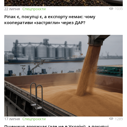
1035
22 липня
Спецпроєкти
Ріпак є, покупці є, а експорту немає: чому
кооперативи «застрягли» через ДАР?
1289
17 липня
Спецпроєкти
Пшениця дорожчає (але не в Україні), а покупці