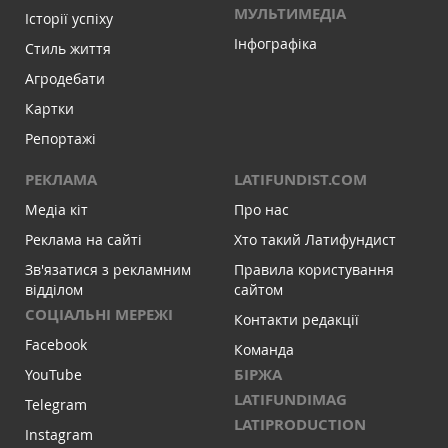
МУЛЬТИМЕДІА
Історії успіху
Інфографіка
Стиль життя
Агродебати
Картки
Репортажі
РЕКЛАМА
LATIFUNDIST.COM
Медіа кіт
Про нас
Реклама на сайті
Хто такий Латифундист
Зв'язатися з рекламним
Правила користування
відділом
сайтом
СОЦІАЛЬНІ МЕРЕЖІ
Контакти редакції
Facebook
Команда
БІРЖА
YouTube
LATIFUNDIMAG
Telegram
LATIPRODUCTION
Instagram