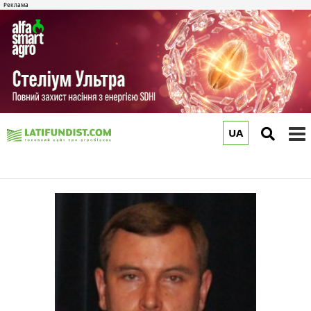
UA
to
m