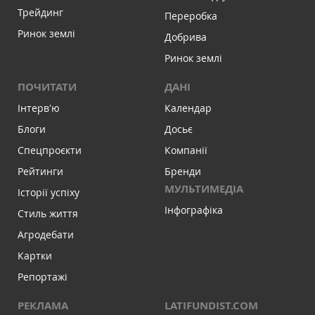
Трейдинг
Переробка
Ринок землі
Добрива
Ринок землі
ПОЧИТАТИ
ДАНІ
Інтервʼю
Календар
Блоги
Досьє
Спецпроєкти
Компанії
Рейтинги
Бренди
МУЛЬТИМЕДІА
Історії успіху
Інфографіка
Стиль життя
Агродебати
Картки
Репортажі
РЕКЛАМА
LATIFUNDIST.COM