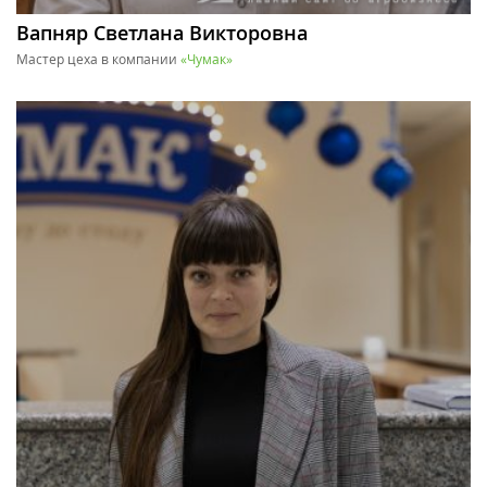
Вапняр Светлана Викторовна
Мастер цеха в компании
«Чумак»