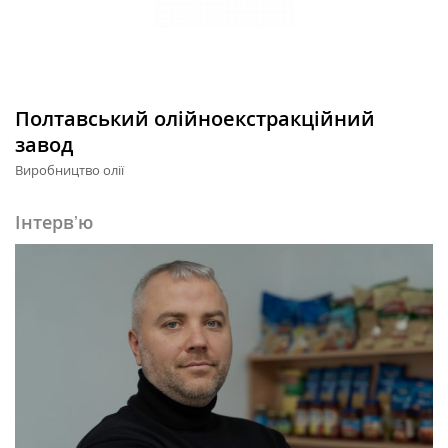
Полтавський олійноекстракційний
завод
Виробництво олії
Інтервʼю