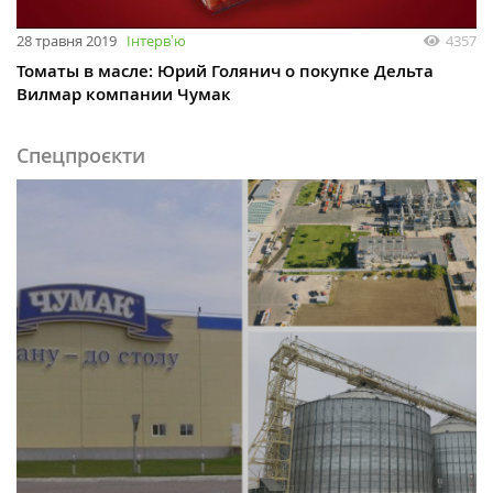
28 травня 2019
Інтервʼю
4357
Томаты в масле: Юрий Голянич о покупке Дельта
Вилмар компании Чумак
Спецпроєкти