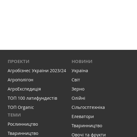
ПРОЕКТИ
НОВИНИ
Агробізнес України 2023/24
Україна
Агрополігон
Світ
АгроЕкспедиція
Зерно
ТОП 100 латифундистів
Олійні
ТОП Organic
Сільгосптехніка
ТЕМИ
Елеватори
Рослинництво
Тваринництво
Тваринництво
Овочі та фрукти