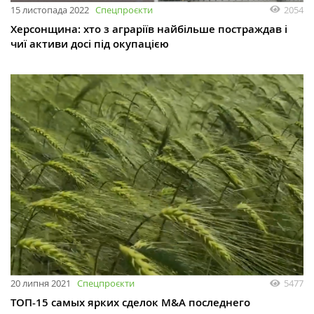
15 листопада 2022
Спецпроєкти
2054
Херсонщина: хто з аграріїв найбільше постраждав і
чиї активи досі під окупацією
20 липня 2021
Спецпроєкти
5477
ТОП-15 самых ярких сделок M&A последнего