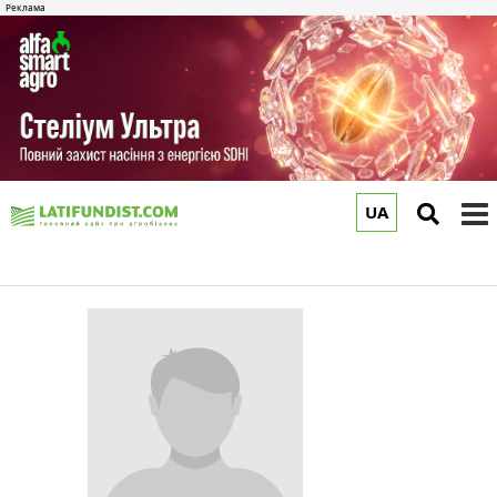
UA
to
m