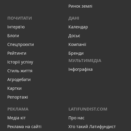
Ринок землі
ПОЧИТАТИ
ДАНІ
Інтервʼю
Календар
Блоги
Досьє
Спецпроєкти
Компанії
Рейтинги
Бренди
МУЛЬТИМЕДІА
Історії успіху
Інфографіка
Стиль життя
Агродебати
Картки
Репортажі
РЕКЛАМА
LATIFUNDIST.COM
Медіа кіт
Про нас
Реклама на сайті
Хто такий Латифундист