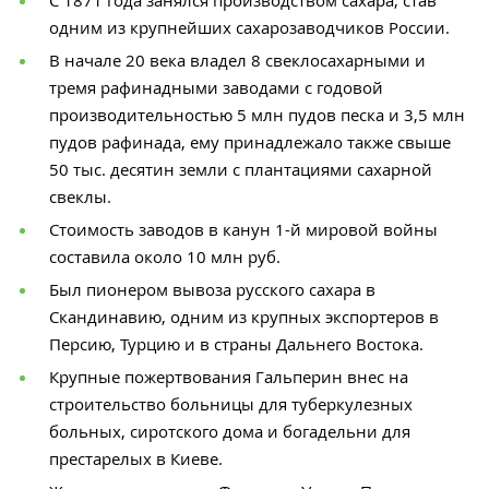
С 1871 года занялся производством сахара, став
одним из крупнейших сахарозаводчиков России.
В начале 20 века владел 8 свеклосахарными и
тремя рафинадными заводами с годовой
производительностью 5 млн пудов песка и 3,5 млн
пудов рафинада, ему принадлежало также свыше
50 тыс. десятин земли с плантациями сахарной
свеклы.
Стоимость заводов в канун 1-й мировой войны
составила около 10 млн руб.
Был пионером вывоза русского сахара в
Скандинавию, одним из крупных экспортеров в
Персию, Турцию и в страны Дальнего Востока.
Крупные пожертвования Гальперин внес на
строительство больницы для туберкулезных
больных, сиротского дома и богадельни для
престарелых в Киеве.