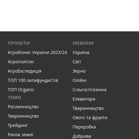
ПРОЕКТИ
НОВИНИ
Агробізнес України 2023/24
Україна
Агрополігон
Світ
АгроЕкспедиція
Зерно
ТОП 100 латифундистів
Олійні
ТОП Organic
Сільгосптехніка
ТЕМИ
Елеватори
Рослинництво
Тваринництво
Тваринництво
Овочі та фрукти
Трейдинг
Переробка
Ринок землі
Добрива