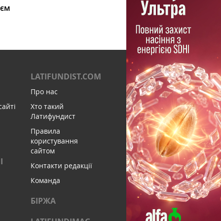
ієм
LATIFUNDIST.COM
Про нас
сайті
Хто такий
Латифундист
Правила
користування
сайтом
І
Контакти редакції
Команда
БІРЖА