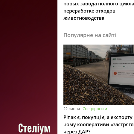
новых завода полного цикла
переработке отходов
животноводства
Популярне на сайті
22 липня
Спецпроєкти
Ріпак є, покупці є, а експорту
чому кооперативи «застряг
через ДАР?