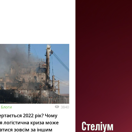
3840
Блоги
ртається 2022 рік? Чому
я логістична криза може
атися зовсім за іншим