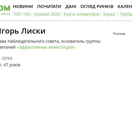
НОВИНИ
ПОЧИТАТИ
ДАНІ
ОГЛЯД РИНКІВ
КАЛЕ
ТОП 100
Урожай 2026
Карта елеваторів
Біржа
Трейд
горь Лиски
Реклама
ава Наблюдательного совета, основатель группы
омпаний
«Эффективные инвестиции»
3094
к: 47 років