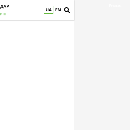
НДАР
Реклама
UA
EN
инг