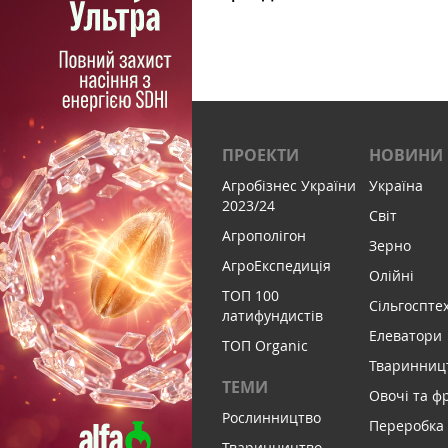
ПРОЕКТИ
НОВИНИ
Агробізнес України
Україна
2023/24
Світ
Агрополігон
Зерно
АгроЕкспедиція
Олійні
ТОП 100
Сільгоспте
латифундистів
Елеватори
ТОП Organic
Тваринниц
ТЕМИ
Овочі та ф
Рослинництво
Переробка
Тваринництво