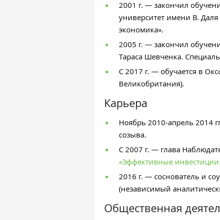
2001 г. — закончил обучен
университет имени В. Даля
экономика».
2005 г. — закончил обучен
Тараса Шевченка. Специал
С 2017 г. — обучается в Ок
Великобритания).
Карьера
Ноябрь 2010-апрель 2014 гг
созыва.
С 2007 г. — глава Наблюда
«Эффективные инвестиции
2016 г. — соснователь и с
(независимый аналитически
Общественная деятел