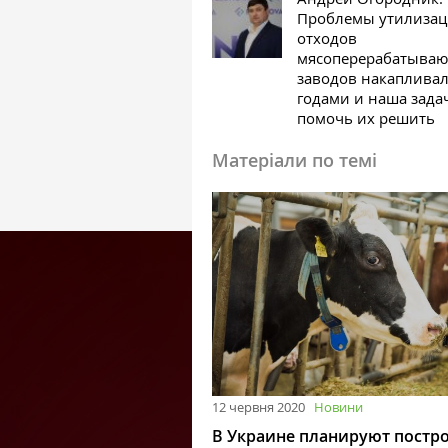
Проблемы утилиза
отходов
мясоперерабатыва
заводов накаплива
годами и наша зада
помочь их решить
Матеріали по темі
12 червня 2020
Новини
В Украине планируют постро