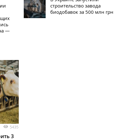
ции
строительство завода
биодобавок за 500 млн грн
ющих
лись
ча —
5435
ить 3