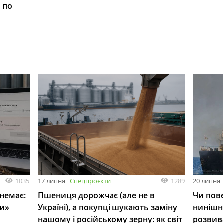
 по
1035
1289
17 липня
Спецпроєкти
20 липня
 немає:
Пшениця дорожчає (але не в
Чи пове
ли»
Україні), а покупці шукають заміну
нинішн
нашому і російському зерну: як світ
розвив