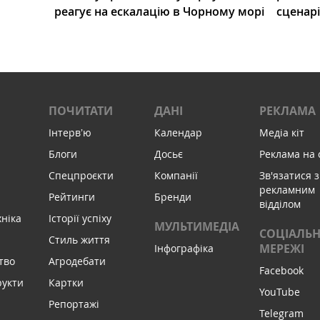
реагує на ескалацію в Чорному морі
сценар
ПОЧИТАТИ
ДАНІ
РЕКЛАМА
Інтервʼю
Календар
Медіа кіт
Блоги
Досьє
Реклама на 
Спецпроєкти
Компанії
Зв'язатися з
рекламним
Рейтинги
Бренди
відділом
хніка
Історії успіху
МУЛЬТИМЕДІА
СОЦІАЛЬН
Стиль життя
МЕРЕЖІ
Інфографіка
тво
Агродебати
Facebook
рукти
Картки
YouTube
Репортажі
Telegram