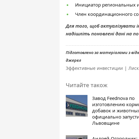
Инициатор региональных и
Член координационного со
Для того, щоб актуалізувати ін
надішліть поновлені дані на 
Підготовлено за матеріалами з ві
джерел
|
Эффективные инвестиции
Лиск
Читайте також
Завод Feednova по
изготовлению корм
добавок и животны
официально запуст
Львовщине
Андрей Огородник: