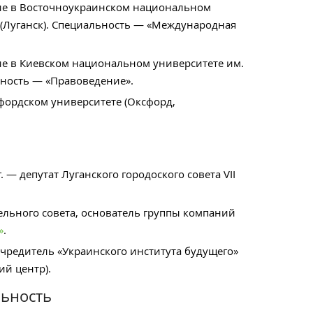
ие в
Восточноукраинском национальном
 (Луганск). Специальность — «Международная
ие в Киевском национальном университете им.
ьность — «Правоведение».
сфордском университете (Оксфорд,
. — депутат Луганского городоского совета VII
тельного совета, основатель группы компаний
»
.
оучредитель «Украинского института будущего»
й центр).
ьность