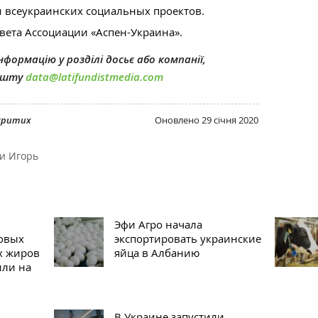
 всеукраинских социальных проектов.
вета Ассоциации «Аспен-Украина».
формацію у розділі досьє або компанії,
пошту
data@latifundistmedia.com
дкритих
Оновлено
29 січня 2020
и Игорь
Эфи Агро начала
овых
экспортировать украинские
х жиров
яйца в Албанию
или на
В Украине запустили