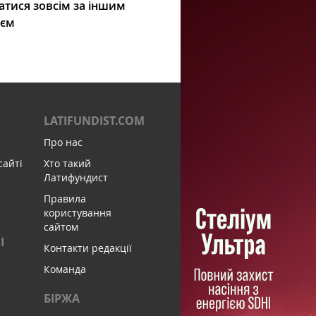
атися зовсім за іншим
ієм
LATIFUNDIST.COM
Про нас
сайті
Хто такий
Латифундист
Правила
користування
сайтом
І
Контакти редакції
Команда
БІРЖА