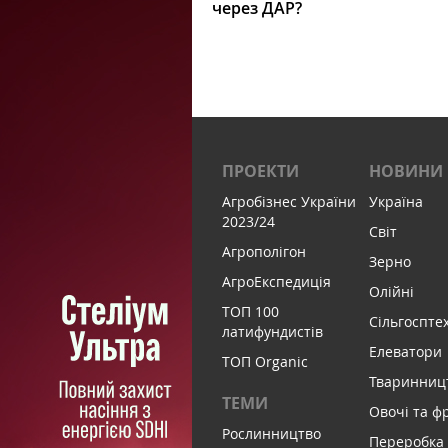
через ДАР?
ПРОЕКТИ
НОВИНИ
Агробізнес України
Україна
2023/24
Світ
Агрополігон
Зерно
АгроЕкспедиція
Олійні
ТОП 100
Сільгоспте
латифундистів
Елеватори
ТОП Organic
Тваринниц
ТЕМИ
Овочі та ф
Рослинництво
Переробка