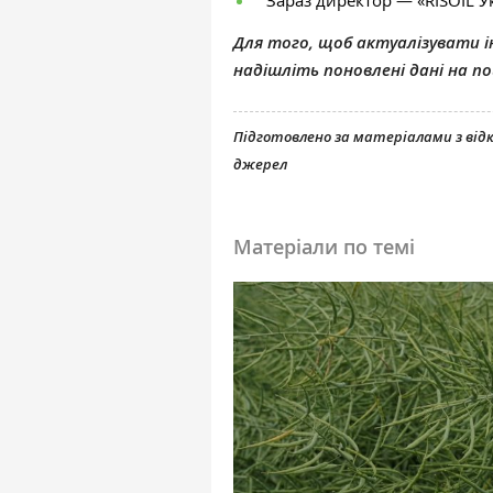
Зараз директор — «RISOIL У
Для того, щоб актуалізувати ін
надішліть поновлені дані на 
Підготовлено за матеріалами з ві
джерел
Матеріали по темі