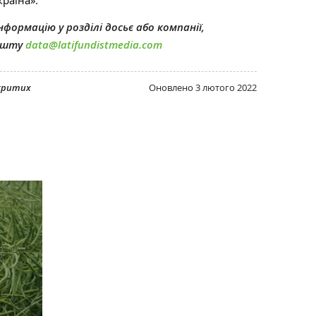
країна».
формацію у розділі досьє або компанії,
пошту
data@latifundistmedia.com
дкритих
Оновлено
3 лютого 2022