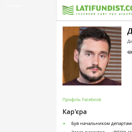
Реклама
Д
Д
Профіль Facebook
Кар'єра
Був начальником департа