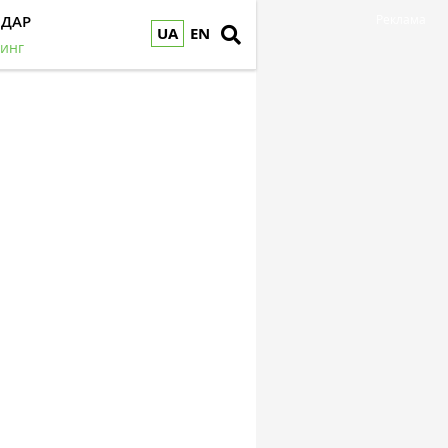
НДАР
Реклама
UA
EN
инг