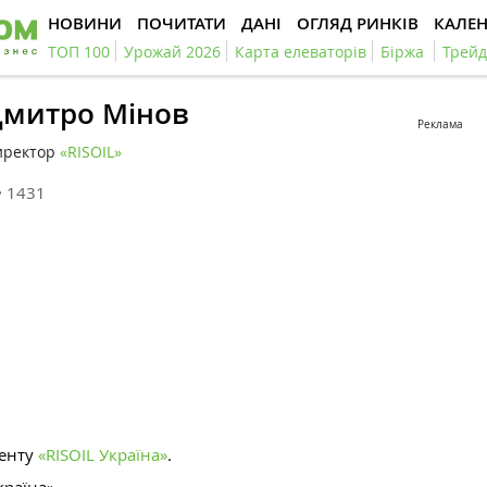
НОВИНИ
ПОЧИТАТИ
ДАНІ
ОГЛЯД РИНКІВ
КАЛЕ
ТОП 100
Урожай 2026
Карта елеваторів
Біржа
Трейд
митро Мінов
Реклама
иректор
«RISOIL»
1431
менту
«RISOIL Україна»
.