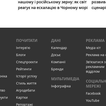
нашому і російському зерну: як світ
розвив
реагує на ескалацію в Чорному морі
сценар
ПОЧИТАТИ
ДАНІ
РЕКЛАМА
Інтервʼю
Календар
Медіа кіт
Блоги
Досьє
Реклама на 
Спецпроєкти
Компанії
Зв'язатися з
рекламним
Рейтинги
Бренди
відділом
хніка
Історії успіху
МУЛЬТИМЕДІА
СОЦІАЛЬН
Стиль життя
МЕРЕЖІ
Інфографіка
тво
Агродебати
Facebook
рукти
Картки
YouTube
Репортажі