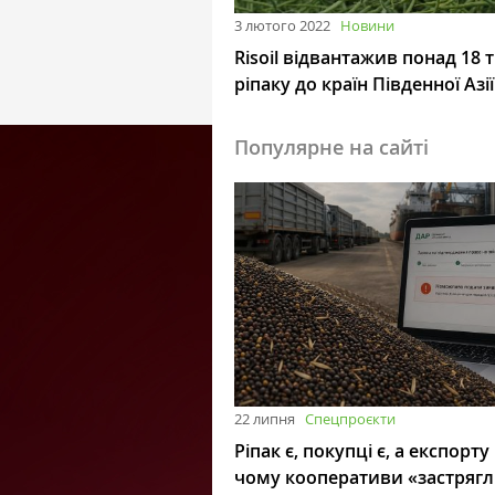
3 лютого 2022
Новини
Risoil відвантажив понад 18 т
ріпаку до країн Південної Азії
Популярне на сайті
22 липня
Спецпроєкти
Ріпак є, покупці є, а експорту
чому кооперативи «застряг