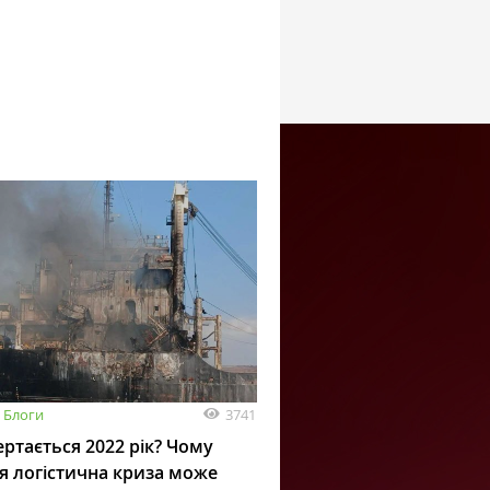
3741
Блоги
ртається 2022 рік? Чому
я логістична криза може