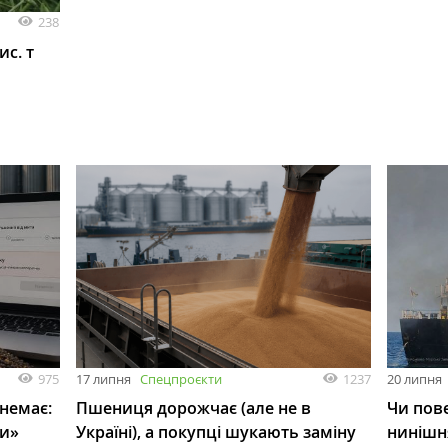
238
ис. т
975
1237
17 липня
Спецпроєкти
20 липня
 немає:
Пшениця дорожчає (але не в
Чи пове
ли»
Україні), а покупці шукають заміну
нинішн