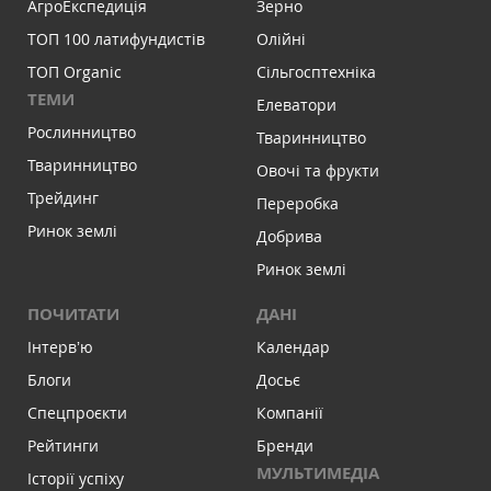
АгроЕкспедиція
Зерно
ТОП 100 латифундистів
Олійні
ТОП Organic
Сільгосптехніка
ТЕМИ
Елеватори
Рослинництво
Тваринництво
Тваринництво
Овочі та фрукти
Трейдинг
Переробка
Ринок землі
Добрива
Ринок землі
ПОЧИТАТИ
ДАНІ
Інтервʼю
Календар
Блоги
Досьє
Спецпроєкти
Компанії
Рейтинги
Бренди
МУЛЬТИМЕДІА
Історії успіху