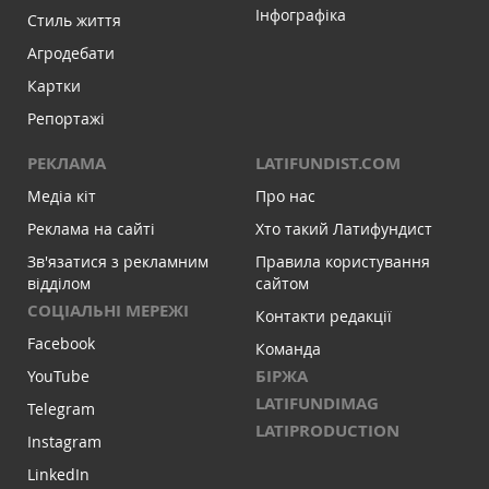
Інфографіка
Стиль життя
Агродебати
Картки
Репортажі
РЕКЛАМА
LATIFUNDIST.COM
Медіа кіт
Про нас
Реклама на сайті
Хто такий Латифундист
Зв'язатися з рекламним
Правила користування
відділом
сайтом
СОЦІАЛЬНІ МЕРЕЖІ
Контакти редакції
Facebook
Команда
БІРЖА
YouTube
LATIFUNDIMAG
Telegram
LATIPRODUCTION
Instagram
LinkedIn