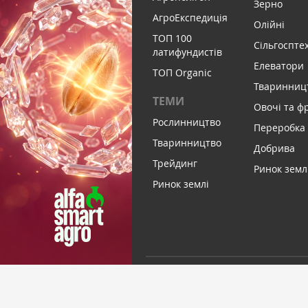
Зерно
АгроЕкспедиція
Олійні
ТОП 100
Сільгоспте
латифундистів
Елеватори
ТОП Organic
Тваринниц
ТЕМИ
Овочі та ф
Рослинництво
Переробка
Тваринництво
Добрива
Трейдинг
Ринок земл
Ринок землі
ПІДПИСАТИСЬ НА НОВИНИ