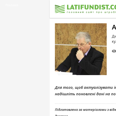
Реклама
А
Ди
ку
Для того, щоб актуалізувати ін
надішліть поновлені дані на 
Підготовлено за матеріалами з ві