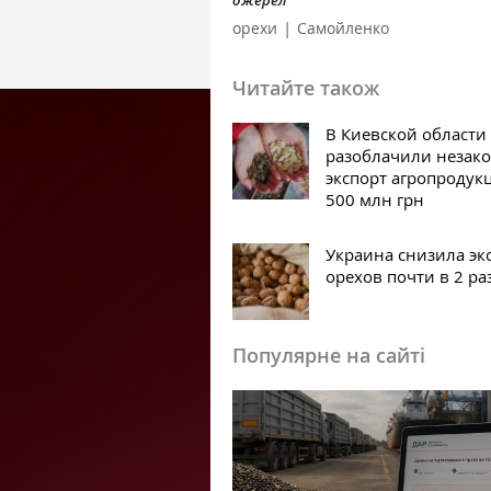
джерел
|
орехи
Самойленко
Читайте також
В Киевской области
разоблачили незак
экспорт агропродук
500 млн грн
Украина снизила эк
орехов почти в 2 ра
Популярне на сайті