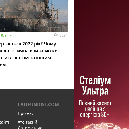
3824
Блоги
ртається 2022 рік? Чому
я логістична криза може
атися зовсім за іншим
ієм
LATIFUNDIST.COM
Про нас
сайті
Хто такий
Латифундист