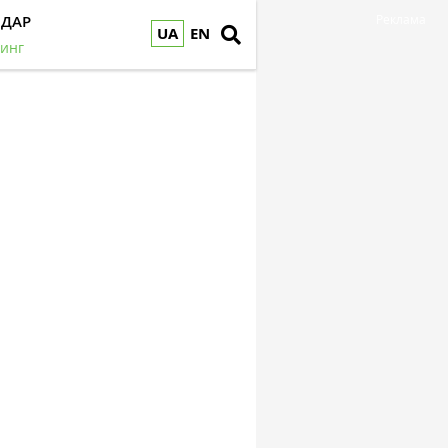
НДАР
Реклама
UA
EN
инг