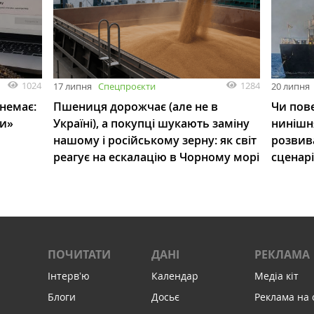
1024
1284
17 липня
Спецпроєкти
20 липня
 немає:
Пшениця дорожчає (але не в
Чи пове
ли»
Україні), а покупці шукають заміну
нинішн
нашому і російському зерну: як світ
розвив
реагує на ескалацію в Чорному морі
сценар
ПОЧИТАТИ
ДАНІ
РЕКЛАМА
Інтервʼю
Календар
Медіа кіт
Блоги
Досьє
Реклама на 