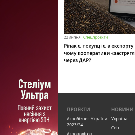
22 липня
Спецпроєкти
Ріпак є, покупці є, а експорту
чому кооперативи «застряг
через ДАР?
ПРОЕКТИ
НОВИНИ
Агробізнес України
Україна
2023/24
Світ
Агрополігон