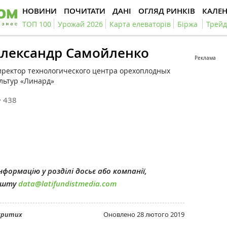
НОВИНИ
ПОЧИТАТИ
ДАНІ
ОГЛЯД РИНКІВ
КАЛЕ
ТОП 100
Урожай 2026
Карта елеваторів
Біржа
Трейд
лександр Самойленко
Реклама
ректор технологического центра орехоплодных
льтур «Линард»
438
формацію у розділі досьє або компанії,
пошту
data@latifundistmedia.com
дкритих
Оновлено
28 лютого 2019