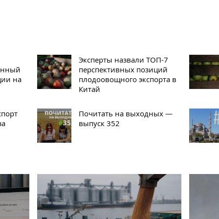
Эксперты назвали ТОП-7
онный
перспективных позиций
ции на
плодоовощного экспорта в
Китай
спорт
Почитать на выходных —
за
выпуск 352