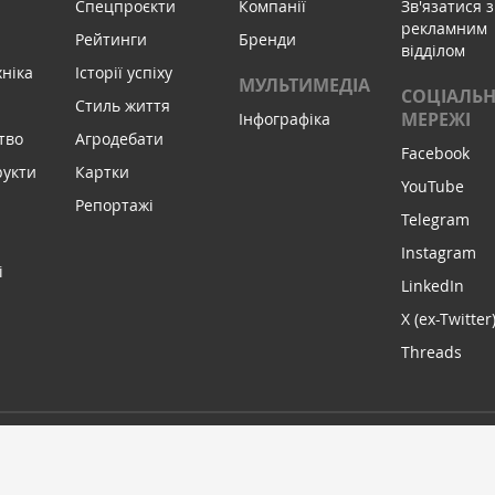
Спецпроєкти
Компанії
Зв'язатися з
рекламним
Рейтинги
Бренди
відділом
хніка
Історії успіху
МУЛЬТИМЕДІА
СОЦІАЛЬН
Стиль життя
МЕРЕЖІ
Інфографіка
тво
Агродебати
Facebook
рукти
Картки
YouTube
Репортажі
Telegram
Instagram
і
LinkedIn
X (ex-Twitter
Threads
МИ В С