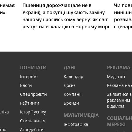
 немає:
Пшениця дорожчає (але не в
Чи пове
ли»
Україні), а покупці шукають заміну
нинішн
нашому і російському зерну: як світ
розвив
реагує на ескалацію в Чорному морі
сценар
ПОЧИТАТИ
ДАНІ
РЕКЛАМА
Інтервʼю
Календар
Медіа кіт
Блоги
Досьє
Реклама на 
Спецпроєкти
Компанії
Зв'язатися з
рекламним
Рейтинги
Бренди
відділом
хніка
Історії успіху
МУЛЬТИМЕДІА
СОЦІАЛЬН
Стиль життя
МЕРЕЖІ
Інфографіка
тво
Агродебати