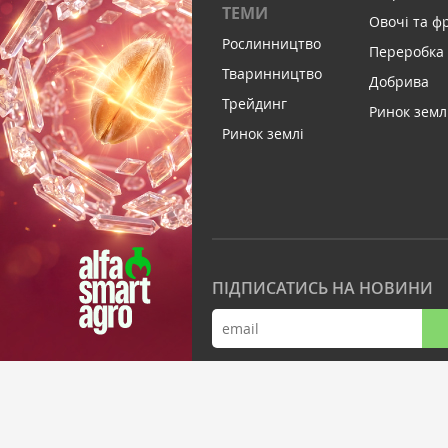
ТЕМИ
Овочі та ф
Рослинництво
Переробка
Тваринництво
Добрива
Трейдинг
Ринок земл
Ринок землі
ПІДПИСАТИСЬ НА НОВИНИ
© Latifundist Media, 2013