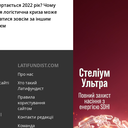
ртається 2022 рік? Чому
я логістична криза може
атися зовсім за іншим
ієм
LATIFUNDIST.COM
Про нас
сайті
Хто такий
Латифундист
Правила
користування
сайтом
І
Контакти редакції
Команда