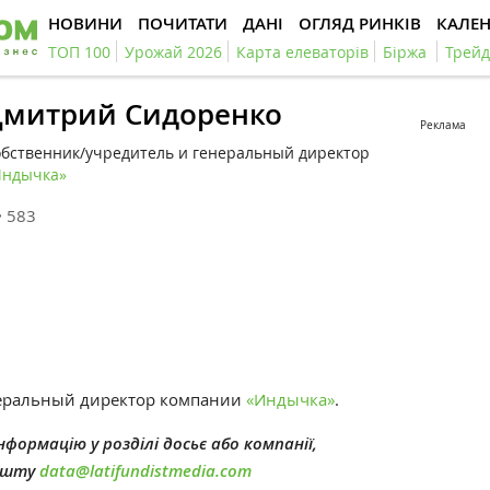
НОВИНИ
ПОЧИТАТИ
ДАНІ
ОГЛЯД РИНКІВ
КАЛЕ
ТОП 100
Урожай 2026
Карта елеваторів
Біржа
Трейд
Дмитрий Сидоренко
Реклама
бственник/учредитель и генеральный директор
Индычка»
583
неральный директор компании
«Индычка»
.
формацію у розділі досьє або компанії,
пошту
data@latifundistmedia.com