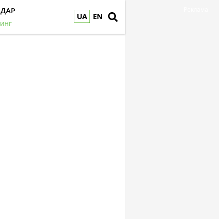
НДАР
Реклама
UA
EN
инг