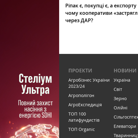
Ріпак є, покупці є, а експорту
чому кооперативи «застряг
через ДАР?
ПРОЕКТИ
НОВИНИ
Агробізнес України
Україна
2023/24
Світ
Агрополігон
Зерно
АгроЕкспедиція
Олійні
ТОП 100
Сільгоспте
латифундистів
Елеватори
ТОП Organic
Тваринниц