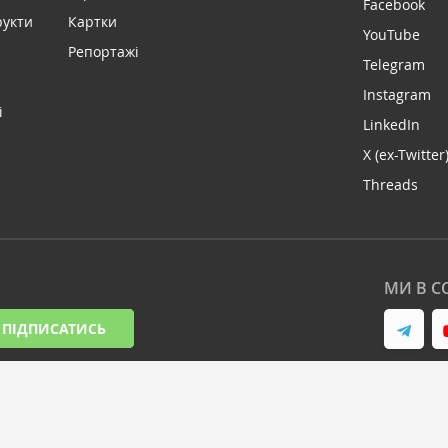
Facebook
рукти
Картки
YouTube
Репортажі
Telegram
Instagram
і
LinkedIn
X (ex-Twitter
Threads
МИ В С
ПІДПИСАТИСЬ
-2026. Всі права захищені
Дизайн сайту -
Cтудія Михайла 