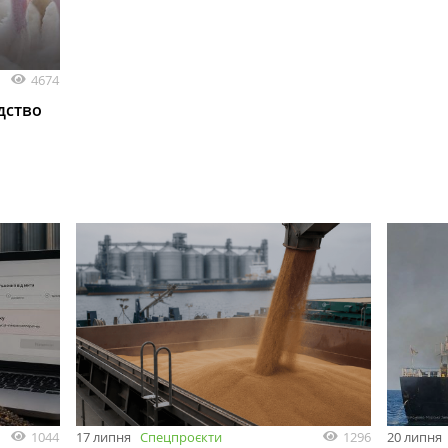
4674
дство
1044
1296
17 липня
Спецпроєкти
20 липня