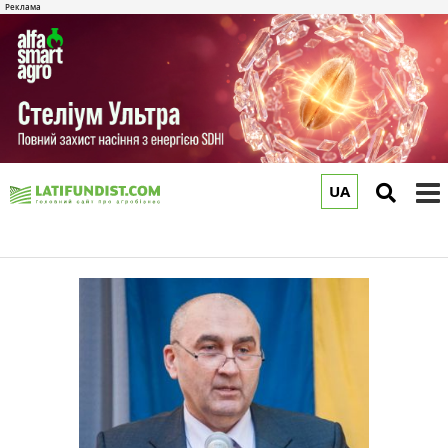
UA
to
m