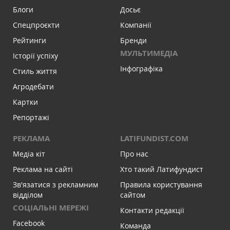
Блоги
Досьє
Спецпроєкти
Компанії
Рейтинги
Бренди
МУЛЬТИМЕДІА
Історії успіху
Інфографіка
Стиль життя
Агродебати
Картки
Репортажі
РЕКЛАМА
LATIFUNDIST.COM
Медіа кіт
Про нас
Реклама на сайті
Хто такий Латифундист
Зв'язатися з рекламним
Правила користування
відділом
сайтом
СОЦІАЛЬНІ МЕРЕЖІ
Контакти редакції
Facebook
Команда