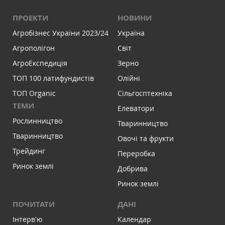
ПРОЕКТИ
НОВИНИ
Агробізнес України 2023/24
Україна
Агрополігон
Світ
АгроЕкспедиція
Зерно
ТОП 100 латифундистів
Олійні
ТОП Organic
Сільгосптехніка
ТЕМИ
Елеватори
Рослинництво
Тваринництво
Тваринництво
Овочі та фрукти
Трейдинг
Переробка
Ринок землі
Добрива
Ринок землі
ПОЧИТАТИ
ДАНІ
Інтервʼю
Календар