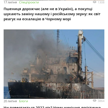
1308
17 липня
Спецпроєкти
Пшениця дорожчає (але не в Україні), а покупці
шукають заміну нашому і російському зерну: як світ
реагує на ескалацію в Чорному морі
3864
20 липня
Блоги
Чи повертається 2022 рік? Чому нинішня логістична