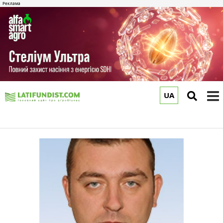
UA
to
m