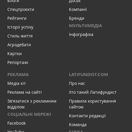
Блоги
Досьє
Спецпроєкти
Компанії
Рейтинги
Бренди
МУЛЬТИМЕДІА
Історії успіху
Інфографіка
Стиль життя
Агродебати
Картки
Репортажі
РЕКЛАМА
LATIFUNDIST.COM
Медіа кіт
Про нас
Реклама на сайті
Хто такий Латифундист
Зв'язатися з рекламним
Правила користування
відділом
сайтом
СОЦІАЛЬНІ МЕРЕЖІ
Контакти редакції
Facebook
Команда
БІРЖА
YouTube