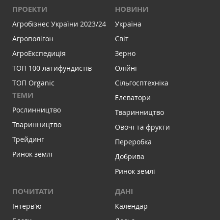
ПРОЕКТИ
НОВИНИ
Агробізнес України 2023/24
Україна
Агрополігон
Світ
АгроЕкспедиція
Зерно
ТОП 100 латифундистів
Олійні
ТОП Organic
Сільгосптехніка
ТЕМИ
Елеватори
Рослинництво
Тваринництво
Тваринництво
Овочі та фрукти
Трейдинг
Переробка
Ринок землі
Добрива
Ринок землі
ПОЧИТАТИ
ДАНІ
Інтервʼю
Календар